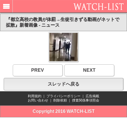
『都立高校の教員が体罰→生徒引きずる動画がネットで
拡散』新着画像 - ニュース
PREV
NEXT
スレッドへ戻る
利用規約
｜
プライバシーポリシー
｜
広告掲載
お問い合わせ
｜
削除依頼
｜
捜査関係事項照会
Copyright 2016 WATCH-LIST