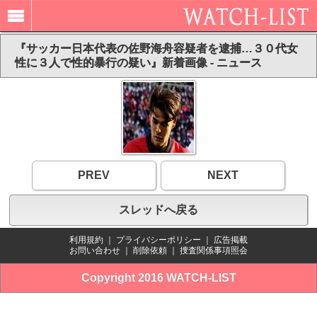
『サッカー日本代表の佐野海舟容疑者を逮捕…３０代女
性に３人で性的暴行の疑い』新着画像 - ニュース
PREV
NEXT
スレッドへ戻る
利用規約
｜
プライバシーポリシー
｜
広告掲載
お問い合わせ
｜
削除依頼
｜
捜査関係事項照会
Copyright 2016 WATCH-LIST