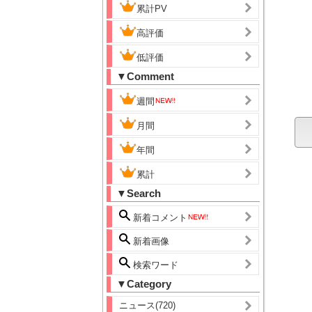
累計PV
高評価
低評価
▼Comment
週間
月間
年間
累計
▼Search
新着コメント
新着画像
検索ワード
▼Category
ニュース(720)