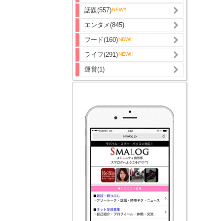
話題(557)
エンタメ(845)
フード(160)
ライフ(291)
運営(1)