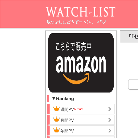
暇つぶしにどうぞーヽ(＞。＜*)ノ
『｢
▼Ranking
週間PV
月間PV
年間PV