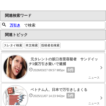
関連検索ワード
万引き
で検索
関連トピック
スレタイ検索
本文検索
投稿者名検索
元タレントの坂口杏里容疑者 サンドイッ
チ1個万引き疑いで逮捕
6件
2026/03/27 09:57 985pv
ニュース
ベトナム人、日本で万引きしまくる
5件
2025/11/07 14:23 942pv
ニュース