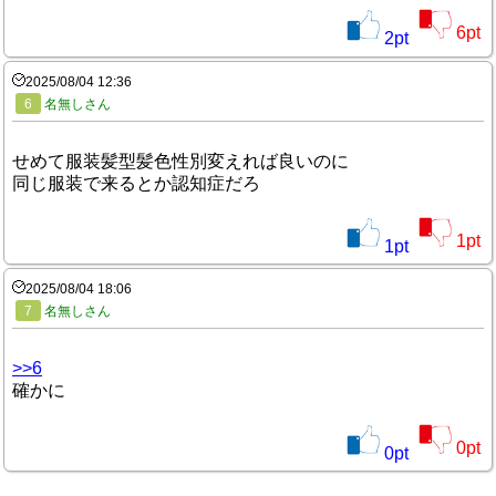
6
pt
2
pt
2025/08/04 12:36
6
名無しさん
せめて服装髪型髪色性別変えれば良いのに
同じ服装で来るとか認知症だろ
1
pt
1
pt
2025/08/04 18:06
7
名無しさん
>>6
確かに
0
pt
0
pt