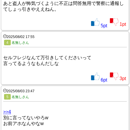
あと盗人が怖気づくように不正は問答無用で警察に通報し
てしょっ引きやええねん。
1
pt
5
pt
2025/08/02 17:55
4
名無しさん
セルフレジなんて万引きしてくださいって
言ってるようなもんだしな
3
pt
6
pt
2025/08/03 23:47
5
名無しさん
>>4
別に言ってないやろw
お前アホなんやなw