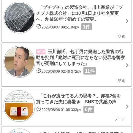
「プチプチ」の製造会社、川上産業が「プ
チプチ株式会社」に10月1日より社名変更
へ。創業58年で初めての変更。
1件
2026/08/07 09:51 94pv
話題
玉川徹氏、包丁男に発砲した警官の行
NEW
動を批判「絶対に死刑にならない犯罪を警察
官が死刑にしてしまった」
11件
2026/08/09 02:40 372pv
話題
「これが痩せてる人の思考？」赤福2個を
買ってきた夫に妻驚き SNSで共感の声
6件
2026/08/06 01:00 333pv
フード