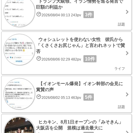
トランプ大統領、イラン情勢を巡る発言で
巨額の利益か
3件
2026/08/04 00:13 243pv
話題
ウォシュレットを使わない女性 彼氏から
「くさくさお尻じゃん」と言われネットで賛
否
10件
2026/08/06 02:29 482pv
ライフ
【イオンモール爆発】イオン幹部の会見に
賞賛の声
5件
2026/08/02 05:13 463pv
話題
ヒカキン、8月1日オープンの「みそきん」
大阪店を公開 規模は過去最大に