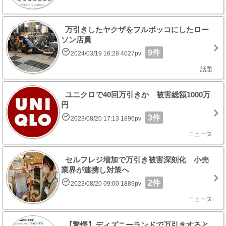
万引きしたヤクザをフルボッコにしたロー
ソン店員
9件
2024/03/19 16:28 4027pv
話題
ユニクロで40回万引きか 被害総額1000万
円
3件
2023/08/20 17:13 1896pv
ニュース
セルフレジ増加で万引き被害深刻化 小売
業界が連携し対策へ
2件
2023/08/20 09:00 1889pv
ニュース
【驚愕】ディズニーランドで万引きすると