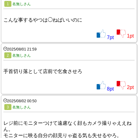
1
名無しさん
こんな事するやつは◯ねばいいのに
1
pt
7
pt
2025/08/01 21:59
2
名無しさん
手首切り落として店前で乞食させろ
2
pt
8
pt
2025/08/02 00:50
3
名無しさん
レジ前にモニターつけて遠慮なく顔もカメラ撮りゃええね
ん。
モニターに映る自分の顔見りゃ盗る気も失せるやろ。