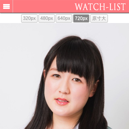
320px
480px
640px
720px
原寸大