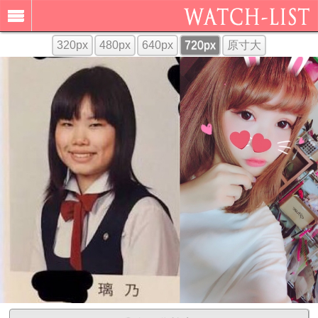
320px
480px
640px
720px
原寸大