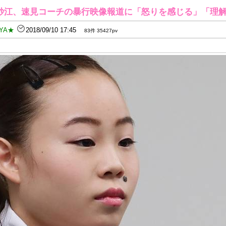
紗江、速見コーチの暴行映像報道に「怒りを感じる」「理
YA★
2018/09/10 17:45
83件 35427pv