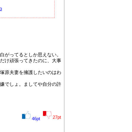
o
白がってるとしか思えない。
だけ頑張ってきたのに、大事
塚原夫妻を擁護したいのはわ
嫌でしょ。ましてや自分の許
27
pt
46
pt