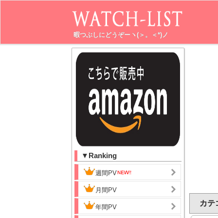
暇つぶしにどうぞーヽ(＞。＜*)ノ
▼Ranking
週間PV
月間PV
カテゴ
年間PV