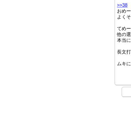
>>38
おめー
よくそ
てめー
他の選
本当に
長文打
ムキに