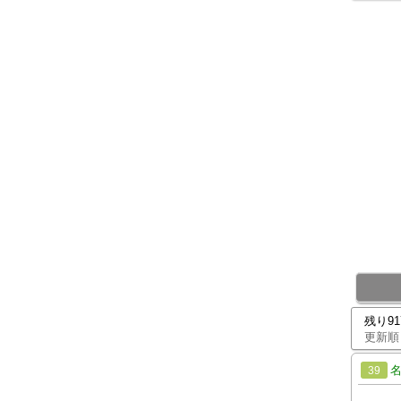
残り9
更新順
39