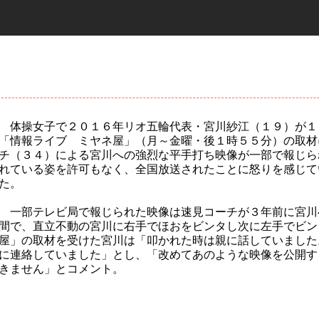
体操女子で２０１６年リオ五輪代表・宮川紗江（１９）が１
「情報ライブ ミヤネ屋」（月～金曜・後１時５５分）の取材
チ（３４）による宮川への強烈な平手打ち映像が一部で報じら
れている姿を許可もなく、全国放送されたことに怒りを感じて
た。
一部テレビ局で報じられた映像は速見コーチが３年前に宮川
間で、直立不動の宮川に右手でほおをビンタし次に左手でビン
屋」の取材を受けた宮川は「叩かれた時は親に話していました
に連絡していました」とし、「改めてあのような映像を公開す
きません」とコメント。