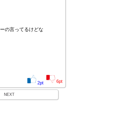
ーの言ってるけどな
6
pt
2
pt
NEXT