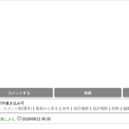
コメントする
検索
17件書き込み可
|
|
|
|
|
|
・コメント順(通常)
最初から見る
全件
高評価順
低評価順
削除
編
名無しさん
2018/09/12 06:05