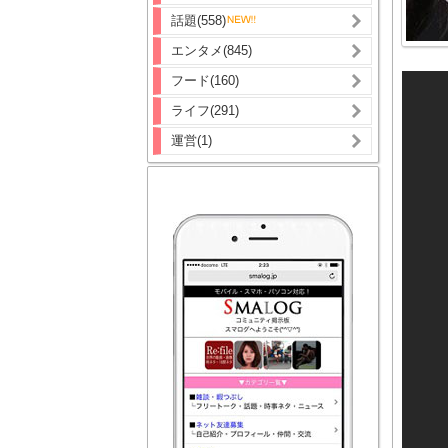
話題(558)
エンタメ(845)
フード(160)
ライフ(291)
運営(1)