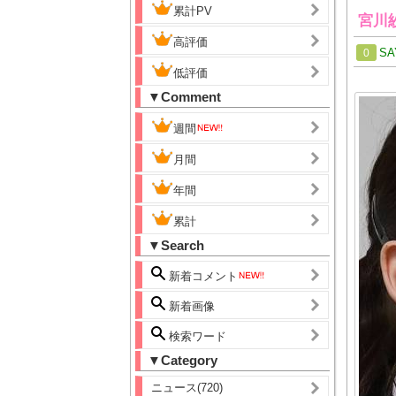
累計PV
宮川
高評価
SA
0
低評価
▼Comment
週間
月間
年間
累計
▼Search
新着コメント
新着画像
検索ワード
▼Category
ニュース(720)