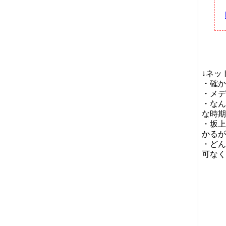
↓ネッ
・確か
・メデ
・なん
な時期
・坂上
かるが
・どん
可なく