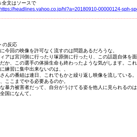
↓全文はソースで
https://headlines.yahoo.co.jp/hl?a=20180910-00000124-sph-sp
トの反応
に今回の映像を許可なく流すのは問題あるだろうな。
ィアは宮川側に行ったり塚原側に行ったり、この話題自体を面
だか、この選手の体操生命も終わったような気がします。これ
に練習に集中出来ないのは、、
さんの番組は連日、これでもかと繰り返し映像を流している。
、ここまでやる必要あるのか。
な暴力被害者だって、自分がうけてる姿を他人に見られるのは
全国になんて。