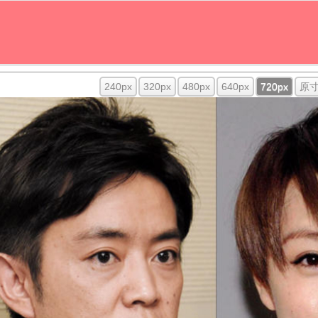
240px
320px
480px
640px
720px
原