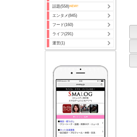
話題(558)
エンタメ(845)
フード(160)
ライフ(291)
運営(1)