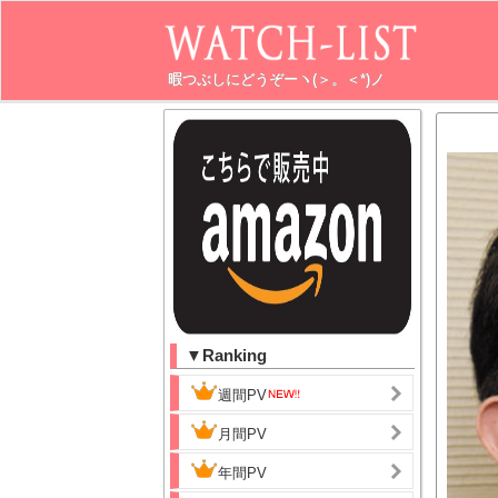
暇つぶしにどうぞーヽ(＞。＜*)ノ
▼Ranking
週間PV
月間PV
年間PV