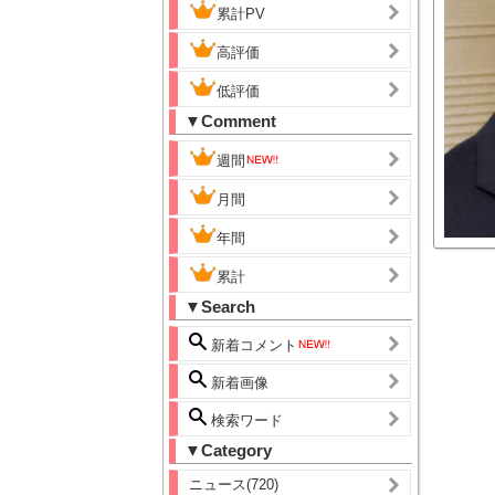
累計PV
高評価
低評価
▼Comment
週間
月間
年間
累計
▼Search
新着コメント
新着画像
検索ワード
▼Category
ニュース(720)