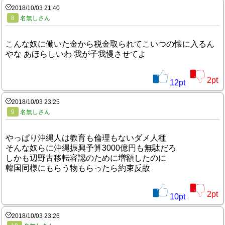
2018/10/03 21:40
8
名無しさん
こんな奴に働いた金から税金取られてこいつの懐に入るん
やな あほらしいわ 我が子我慢させてよ
2
pt
12
pt
2018/10/03 23:25
9
名無しさん
やっぱり沖縄人は教育も倫理もないダメ人種
そんな奴らに沖縄振興予算3000億円も無駄だろ
しかも辺野古移転容認のために増額したのに
韓国同様にもらう物もらったら約束反故
2
pt
10
pt
2018/10/03 23:26