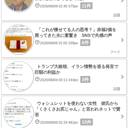
11件
2026/08/09 02:40 375pv
話題
「これが痩せてる人の思考？」赤福2個を
買ってきた夫に妻驚き SNSで共感の声
6件
2026/08/06 01:00 339pv
フード
トランプ大統領、イラン情勢を巡る発言で
巨額の利益か
3件
2026/08/04 00:13 244pv
話題
ウォシュレットを使わない女性 彼氏から
「くさくさお尻じゃん」と言われネットで賛
否
10件
2026/08/06 02:29 482pv