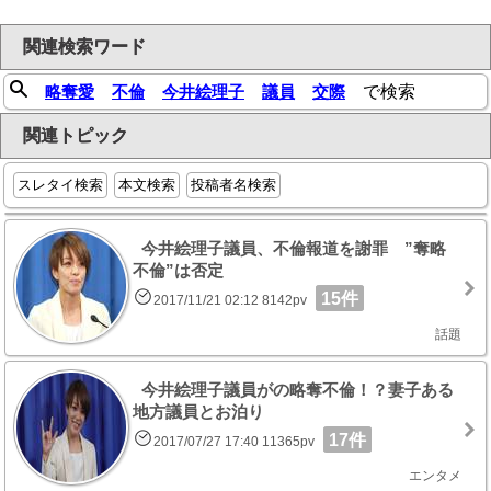
関連検索ワード
略奪愛
不倫
今井絵理子
議員
交際
で検索
関連トピック
スレタイ検索
本文検索
投稿者名検索
今井絵理子議員、不倫報道を謝罪 ”奪略
不倫”は否定
15件
2017/11/21 02:12 8142pv
話題
今井絵理子議員がの略奪不倫！？妻子ある
地方議員とお泊り
17件
2017/07/27 17:40 11365pv
エンタメ