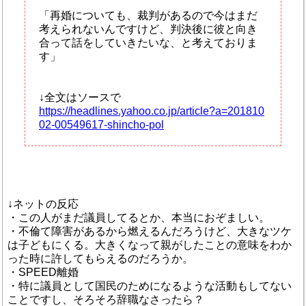
「再婚についても、裁判があるので今はまだ
考えられないんですけど、判決後に彼と向き
合って話をしていきたいな、と考えておりま
す」
↓全文はソースで
https://headlines.yahoo.co.jp/article?a=201810
02-00549617-shincho-pol
↓ネットの反応
・この人がまだ議員してるとか、本当におぞましい。
・不倫て障害があるから燃えるんだろうけど、大きなツケ
は子どもにくる。大きくなって親がしたことの意味をわか
った時に許してもらえるのだろうか。
・SPEED離婚
・特に議員として国民のためになるような活動もしてない
ことですし、そろそろ辞職なさったら？