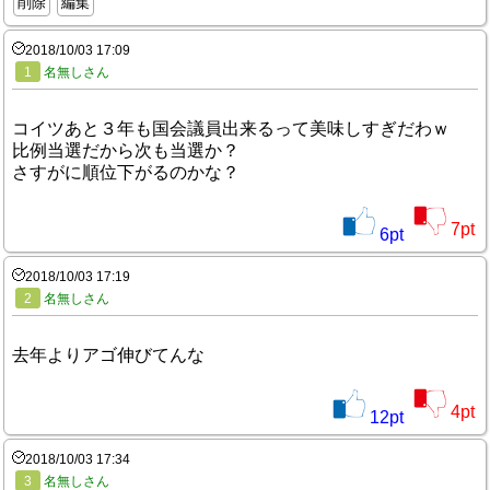
削除
編集
2018/10/03 17:09
1
名無しさん
コイツあと３年も国会議員出来るって美味しすぎだわｗ
比例当選だから次も当選か？
さすがに順位下がるのかな？
7
pt
6
pt
2018/10/03 17:19
2
名無しさん
去年よりアゴ伸びてんな
4
pt
12
pt
2018/10/03 17:34
3
名無しさん