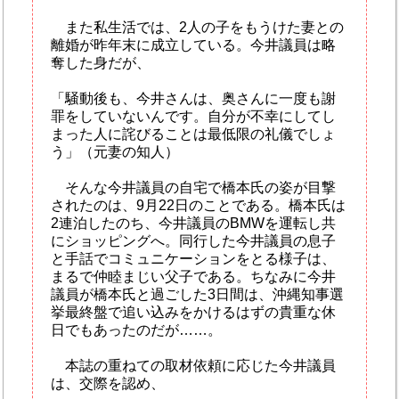
また私生活では、2人の子をもうけた妻との
離婚が昨年末に成立している。今井議員は略
奪した身だが、
「騒動後も、今井さんは、奥さんに一度も謝
罪をしていないんです。自分が不幸にしてし
まった人に詫びることは最低限の礼儀でしょ
う」（元妻の知人）
そんな今井議員の自宅で橋本氏の姿が目撃
されたのは、9月22日のことである。橋本氏は
2連泊したのち、今井議員のBMWを運転し共
にショッピングへ。同行した今井議員の息子
と手話でコミュニケーションをとる様子は、
まるで仲睦まじい父子である。ちなみに今井
議員が橋本氏と過ごした3日間は、沖縄知事選
挙最終盤で追い込みをかけるはずの貴重な休
日でもあったのだが……。
本誌の重ねての取材依頼に応じた今井議員
は、交際を認め、