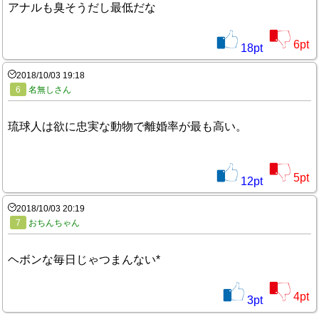
アナルも臭そうだし最低だな
6
pt
18
pt
2018/10/03 19:18
6
名無しさん
琉球人は欲に忠実な動物で離婚率が最も高い。
5
pt
12
pt
2018/10/03 20:19
7
おちんちゃん
ヘボンな毎日じゃつまんない*
4
pt
3
pt