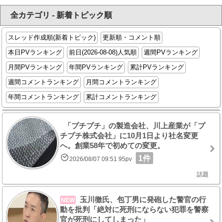
全カテゴリ - 新着トピック順
スレッド作成順(新着トピック)
更新順・コメント順
本日PVランキング
前日(2026-08-08)人気順
週間PVランキング
月間PVランキング
年間PVランキング
累計PVランキング
週間コメントランキング
月間コメントランキング
年間コメントランキング
累計コメントランキング
「プチプチ」の製造会社、川上産業が「プ
チプチ株式会社」に10月1日より社名変更
へ。創業58年で初めての変更。
1件
2026/08/07 09:51 95pv
話題
玉川徹氏、包丁男に発砲した警官の行
NEW
動を批判「絶対に死刑にならない犯罪を警察
官が死刑にしてしまった」