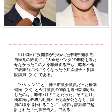
9月30日に投開票が行われた沖縄県知事選。
自民党の敗北に、“人寄せパンダ”の期待を果た
せなかったこの人を非難する声も。略奪不倫
で表舞台に出にくくなった今井絵理子・参議
院議員（35）である。
“ハシケン”こと、神戸市議会議員だった橋本
健氏（38）と今井議員の関係を週刊新潮が報
じたのは、昨年7月のことだった。その翌月、
橋本氏は政務活動費不正受給が公となり、議
員の職を追われることに。現在は詐欺罪で起
訴された「刑事被告人」である。