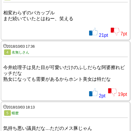
相変わらずのバカップル
まだ続いていたとはねー、笑える
7
pt
21
pt
2018/10/03 17:36
4
名無しさん
今井絵理子は見た目が可愛いだけのふしだらな阿婆擦れビ
ッチだな
熟女になっても需要があるからホント美女は特だな
19
pt
2
pt
2018/10/03 18:13
5
蟆麼
気持ち悪い議員だな…ただのメス豚じゃん