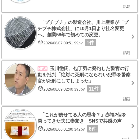
話題
「プチプチ」の製造会社、川上産業が「プ
チプチ株式会社」に10月1日より社名変更
へ。創業58年で初めての変更。
1件
2026/08/07 09:51 99pv
話題
玉川徹氏、包丁男に発砲した警官の行
NEW
動を批判「絶対に死刑にならない犯罪を警察
官が死刑にしてしまった」
11件
2026/08/09 02:40 393pv
話題
「これが痩せてる人の思考？」赤福2個を
買ってきた夫に妻驚き SNSで共感の声
6件
2026/08/06 01:00 342pv