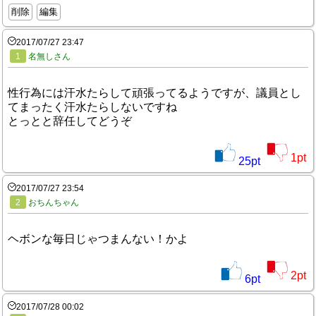
削除
編集
2017/07/27 23:47
1
名無しさん
性行為には汗水たらして頑張ってるようですが、議員とし
てまったく汗水たらしないですね
とっとと辞任してどうぞ
1
pt
25
pt
2017/07/27 23:54
2
おちんちゃん
ヘボンな毎日じゃつまんない！かよ
2
pt
6
pt
2017/07/28 00:02