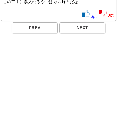
このアホに票入れるやつはカス野郎だな
0
pt
6
pt
PREV
NEXT