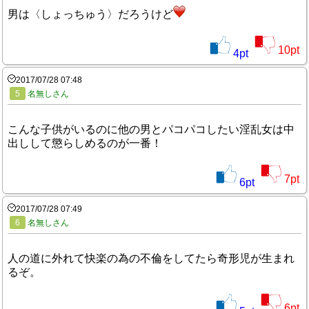
男は〈しょっちゅう〉だろうけど
10
pt
4
pt
2017/07/28 07:48
5
名無しさん
こんな子供がいるのに他の男とパコパコしたい淫乱女は中
出しして懲らしめるのが一番！
7
pt
6
pt
2017/07/28 07:49
6
名無しさん
人の道に外れて快楽の為の不倫をしてたら奇形児が生まれ
るぞ。
6
pt