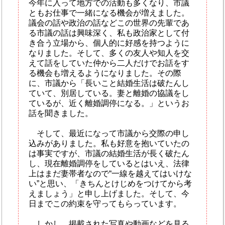
今年に入って地方での活動も多くなり、市議
ともお仕事で一緒になる機会が増えました。
議会の話や政治の話などこの世界の先輩であ
る市議の話は興味深く、私も政治家として付
き合う立場から、個人的に好感を持つように
なりました。そして、多くの友人や知人を交
えて話をしていた仲から二人だけでお話をす
る機会も増えるようになりました。その際
に、市議から「長いこと結婚生活は破たんし
ていて、別居している。妻と離婚の協議をし
ているが、近く離婚調停になる。」というお
話を聞きました。
そして、最近になって市議から交際の申し
込みがありました。私も好意を抱いていたの
は事実ですが、市議の結婚生活が長く破たん
し、現在離婚調停をしているとはいえ、法律
上はまだ妻帯者なので“一線を越えてはいけな
い”と思い、「きちんとけじめをつけてから考
えましょう」と申し上げました。そして、今
日までこの約束を守ってもらっています。
しかし、掲載された写真や動画などを見る