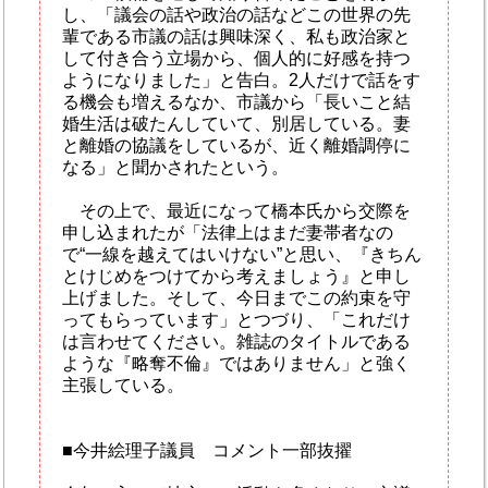
し、「議会の話や政治の話などこの世界の先
輩である市議の話は興味深く、私も政治家と
して付き合う立場から、個人的に好感を持つ
ようになりました」と告白。2人だけで話をす
る機会も増えるなか、市議から「長いこと結
婚生活は破たんしていて、別居している。妻
と離婚の協議をしているが、近く離婚調停に
なる」と聞かされたという。
その上で、最近になって橋本氏から交際を
申し込まれたが「法律上はまだ妻帯者なの
で“一線を越えてはいけない”と思い、『きちん
とけじめをつけてから考えましょう』と申し
上げました。そして、今日までこの約束を守
ってもらっています」とつづり、「これだけ
は言わせてください。雑誌のタイトルである
ような『略奪不倫』ではありません」と強く
主張している。
■今井絵理子議員 コメント一部抜擢