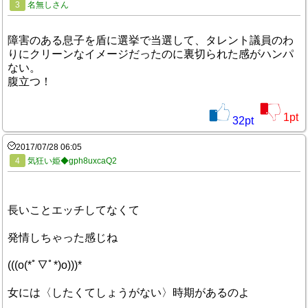
3
名無しさん
障害のある息子を盾に選挙で当選して、タレント議員のわ
りにクリーンなイメージだったのに裏切られた感がハンパ
ない。
腹立つ！
1
pt
32
pt
2017/07/28 06:05
4
気狂い姫◆gph8uxcaQ2
長いことエッチしてなくて
発情しちゃった感じね
(((o(*ﾟ▽ﾟ*)o)))*
女には〈したくてしょうがない〉時期があるのよ