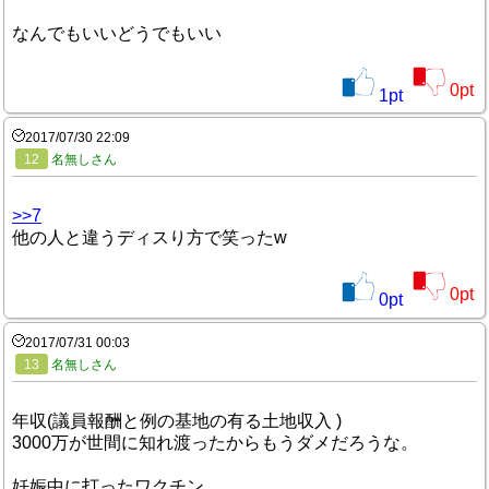
なんでもいいどうでもいい
0
pt
1
pt
2017/07/30 22:09
12
名無しさん
>>7
他の人と違うディスり方で笑ったw
0
pt
0
pt
2017/07/31 00:03
13
名無しさん
年収(議員報酬と例の基地の有る土地収入 )
3000万が世間に知れ渡ったからもうダメだろうな。
妊娠中に打ったワクチン。