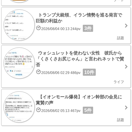
フード
トランプ大統領、イラン情勢を巡る発言で
巨額の利益か
3件
2026/08/04 00:13 244pv
話題
ウォシュレットを使わない女性 彼氏から
「くさくさお尻じゃん」と言われネットで賛
否
10件
2026/08/06 02:29 486pv
ライフ
【イオンモール爆発】イオン幹部の会見に
賞賛の声
5件
2026/08/02 05:13 467pv
話題