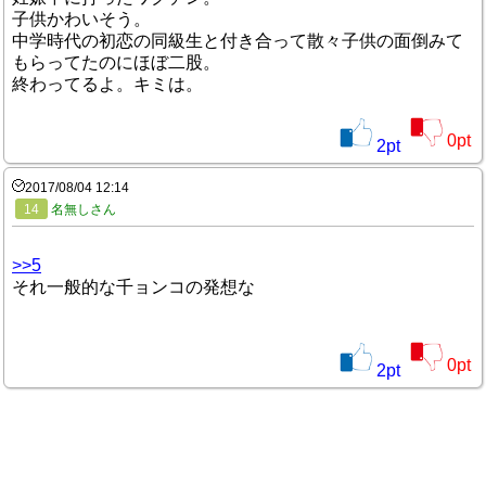
子供かわいそう。
中学時代の初恋の同級生と付き合って散々子供の面倒みて
もらってたのにほぼ二股。
終わってるよ。キミは。
0
pt
2
pt
2017/08/04 12:14
14
名無しさん
>>5
それ一般的な千ョンコの発想な
0
pt
2
pt