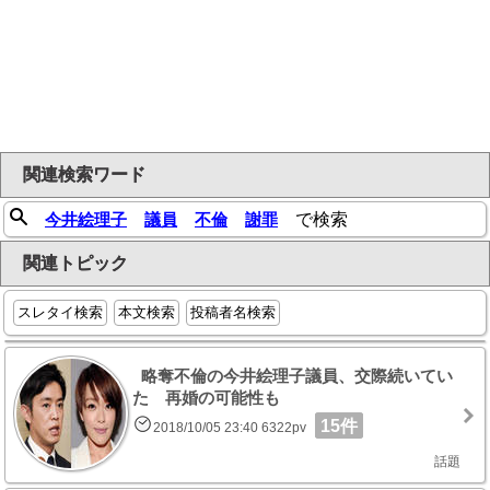
関連検索ワード
今井絵理子
議員
不倫
謝罪
で検索
関連トピック
スレタイ検索
本文検索
投稿者名検索
略奪不倫の今井絵理子議員、交際続いてい
た 再婚の可能性も
15件
2018/10/05 23:40 6322pv
話題