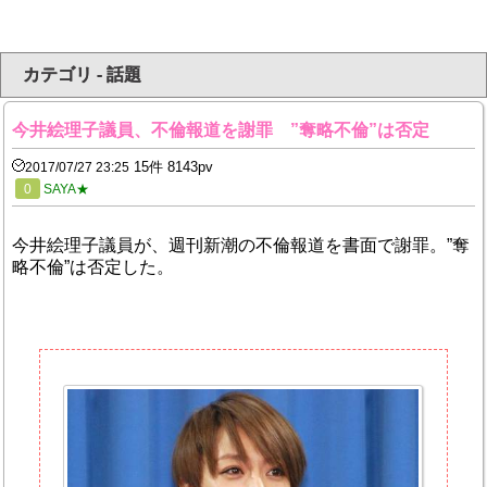
カテゴリ - 話題
今井絵理子議員、不倫報道を謝罪 ”奪略不倫”は否定
15件 8143pv
2017/07/27 23:25
0
SAYA★
今井絵理子議員が、週刊新潮の不倫報道を書面で謝罪。”奪
略不倫”は否定した。