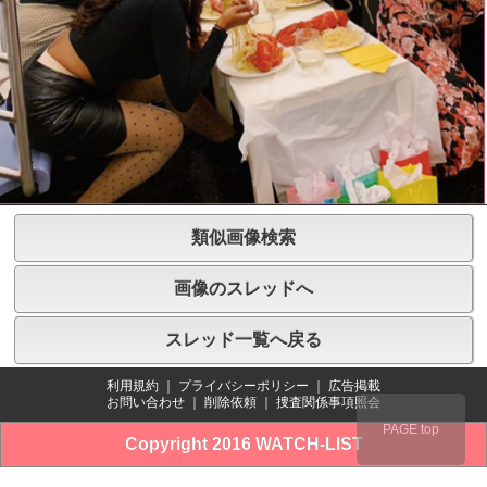
類似画像検索
画像のスレッドへ
スレッド一覧へ戻る
利用規約
｜
プライバシーポリシー
｜
広告掲載
お問い合わせ
｜
削除依頼
｜
捜査関係事項照会
PAGE top
Copyright 2016 WATCH-LIST