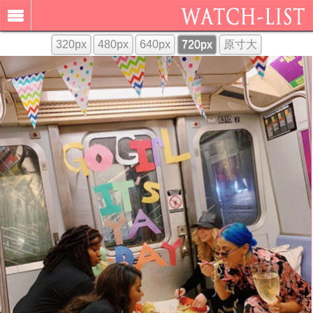
320px
480px
640px
720px
原寸大