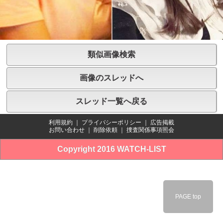
類似画像検索
画像のスレッドへ
スレッド一覧へ戻る
利用規約
｜
プライバシーポリシー
｜
広告掲載
お問い合わせ
｜
削除依頼
｜
捜査関係事項照会
Copyright 2016 WATCH-LIST
PAGE top