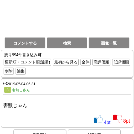
コメントする
検索
画像一覧
残り994件書き込み可
更新順・コメント順(通常)
最初から見る
全件
高評価順
低評価順
削除
編集
2019/05/04 06:31
3
名無しさん
害獣じゃん
8
pt
4
pt