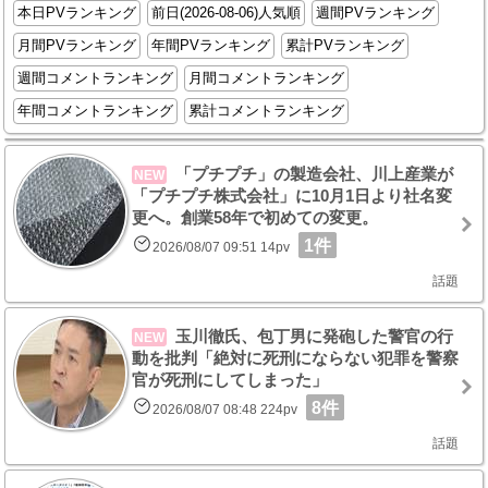
本日PVランキング
前日(2026-08-06)人気順
週間PVランキング
月間PVランキング
年間PVランキング
累計PVランキング
週間コメントランキング
月間コメントランキング
年間コメントランキング
累計コメントランキング
「プチプチ」の製造会社、川上産業が
NEW
「プチプチ株式会社」に10月1日より社名変
更へ。創業58年で初めての変更。
1件
2026/08/07 09:51 14pv
話題
玉川徹氏、包丁男に発砲した警官の行
NEW
動を批判「絶対に死刑にならない犯罪を警察
官が死刑にしてしまった」
8件
2026/08/07 08:48 224pv
話題