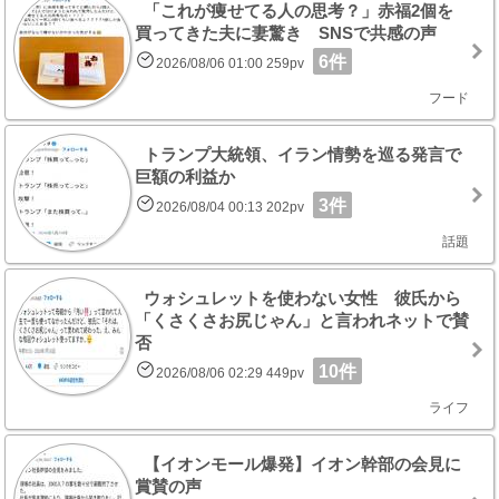
「これが痩せてる人の思考？」赤福2個を
買ってきた夫に妻驚き SNSで共感の声
6件
2026/08/06 01:00 259pv
フード
トランプ大統領、イラン情勢を巡る発言で
巨額の利益か
3件
2026/08/04 00:13 202pv
話題
ウォシュレットを使わない女性 彼氏から
「くさくさお尻じゃん」と言われネットで賛
否
10件
2026/08/06 02:29 449pv
ライフ
【イオンモール爆発】イオン幹部の会見に
賞賛の声