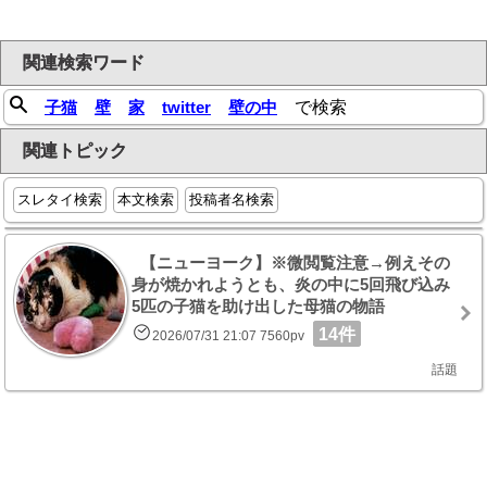
関連検索ワード
子猫
壁
家
twitter
壁の中
で検索
関連トピック
スレタイ検索
本文検索
投稿者名検索
【ニューヨーク】※微閲覧注意→例えその
身が焼かれようとも、炎の中に5回飛び込み
5匹の子猫を助け出した母猫の物語
14件
2026/07/31 21:07 7560pv
話題