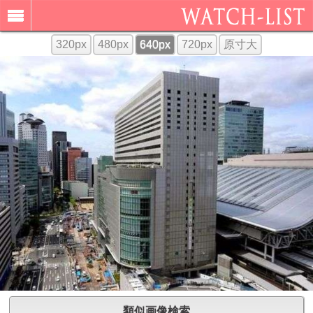
320px
480px
640px
720px
原寸大
類似画像検索