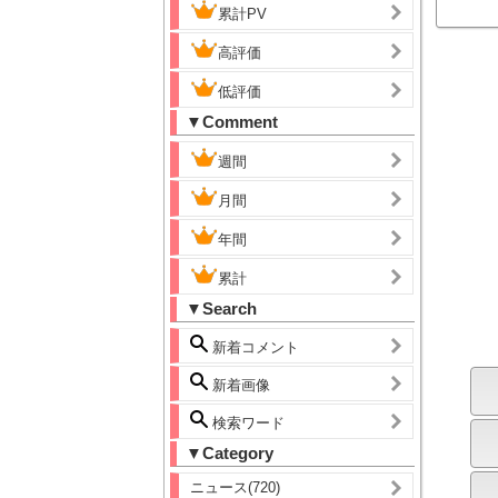
累計PV
高評価
低評価
▼Comment
週間
月間
年間
累計
▼Search
新着コメント
新着画像
検索ワード
▼Category
ニュース(720)