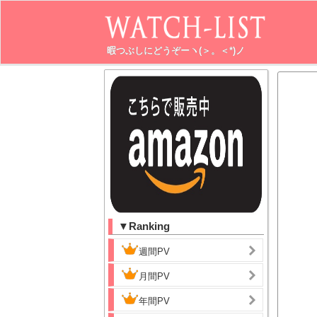
暇つぶしにどうぞーヽ(＞。＜*)ノ
▼Ranking
週間PV
月間PV
年間PV