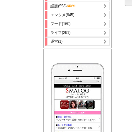
話題(558)
エンタメ(845)
フード(160)
ライフ(291)
運営(1)