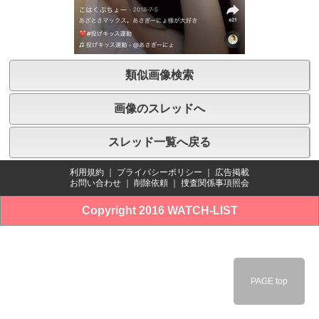
類似画像検索
画像のスレッドへ
スレッド一覧へ戻る
利用規約
｜
プライバシーポリシー
｜
広告掲載
お問い合わせ
｜
削除依頼
｜
捜査関係事項照会
Copyright 2016 WATCH-LIST
PAGE top