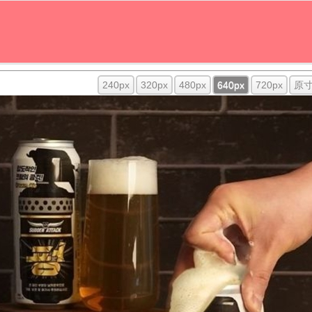
240px
320px
480px
640px
720px
原