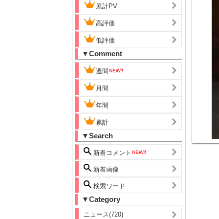
累計PV
高評価
低評価
▼Comment
週間
月間
年間
累計
▼Search
新着コメント
新着画像
検索ワード
▼Category
ニュース(720)