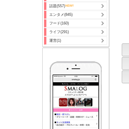
話題(557)
エンタメ(845)
フード(160)
ライフ(291)
運営(1)