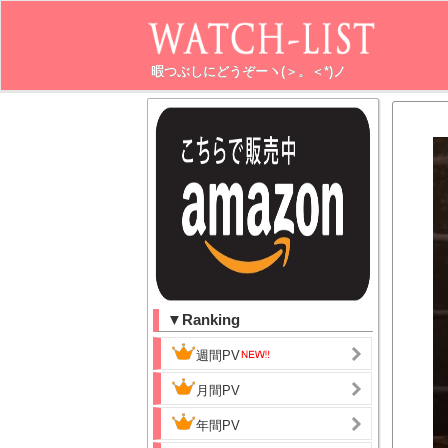
暇つぶしにどうぞーヽ(＞。＜*)ノ
▼Ranking
週間PV
月間PV
年間PV