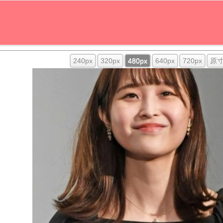
240px
320px
480px
640px
720px
原