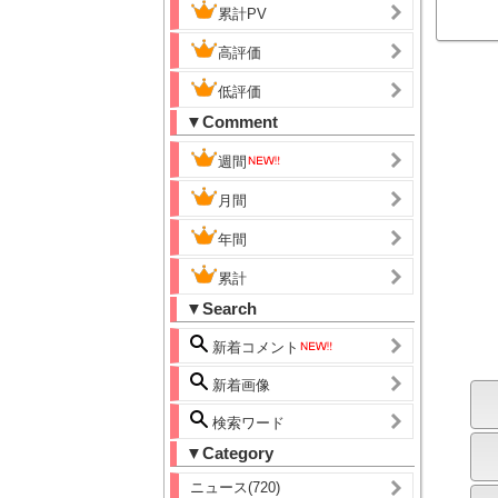
累計PV
高評価
低評価
▼Comment
週間
月間
年間
累計
▼Search
新着コメント
新着画像
検索ワード
▼Category
ニュース(720)