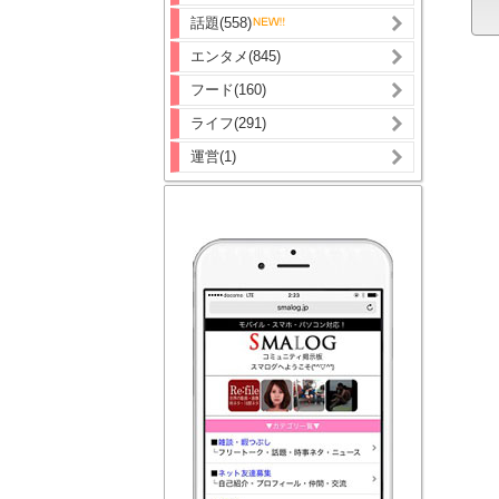
話題(558)
エンタメ(845)
フード(160)
ライフ(291)
運営(1)