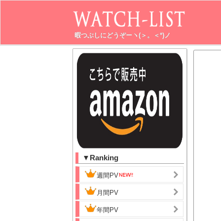
暇つぶしにどうぞーヽ(＞。＜*)ノ
▼Ranking
週間PV
月間PV
年間PV