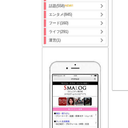
話題(558)
エンタメ(845)
フード(160)
ライフ(291)
運営(1)