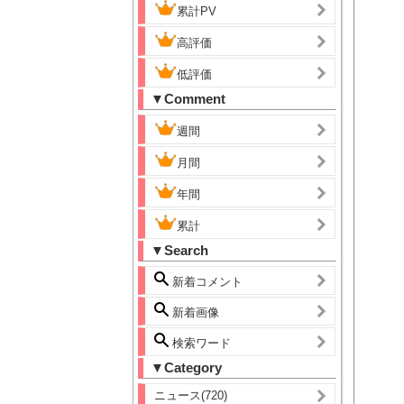
累計PV
高評価
低評価
▼Comment
週間
月間
年間
累計
▼Search
新着コメント
新着画像
検索ワード
▼Category
ニュース(720)