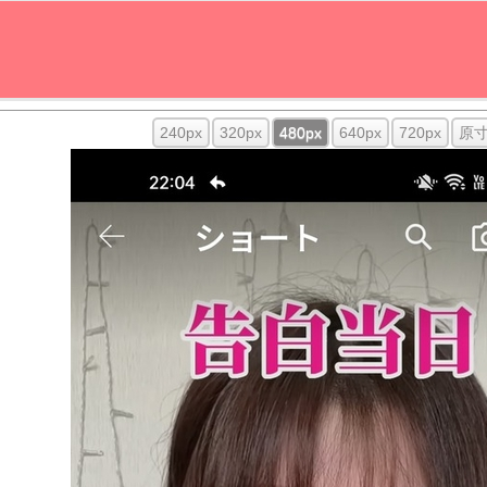
240px
320px
480px
640px
720px
原