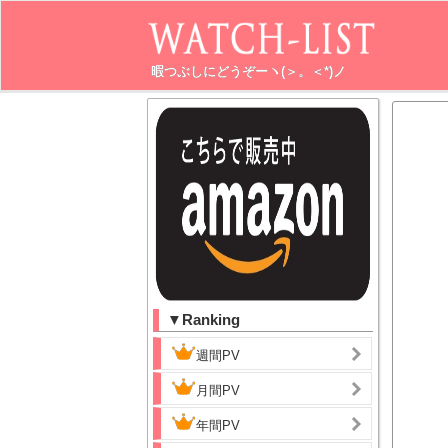
暇つぶしにどうぞーヽ(＞。＜*)ノ
▼Ranking
週間PV
月間PV
年間PV