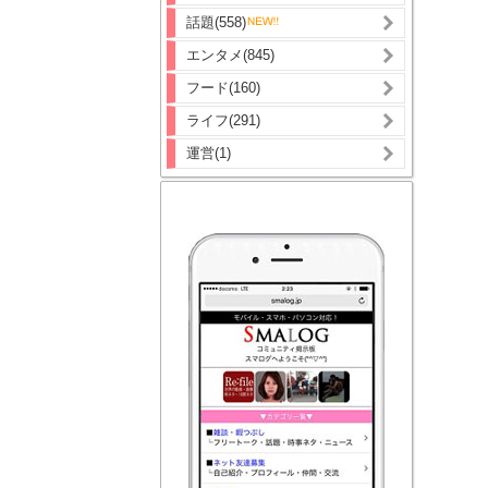
話題(558)
エンタメ(845)
フード(160)
ライフ(291)
運営(1)