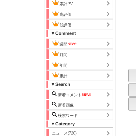
累計PV
高評価
低評価
▼Comment
週間
月間
年間
累計
▼Search
新着コメント
新着画像
検索ワード
▼Category
ニュース(720)