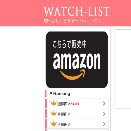
暇つぶしにどうぞーヽ(＞。＜*)ノ
▼Ranking
週間PV
月間PV
年間PV