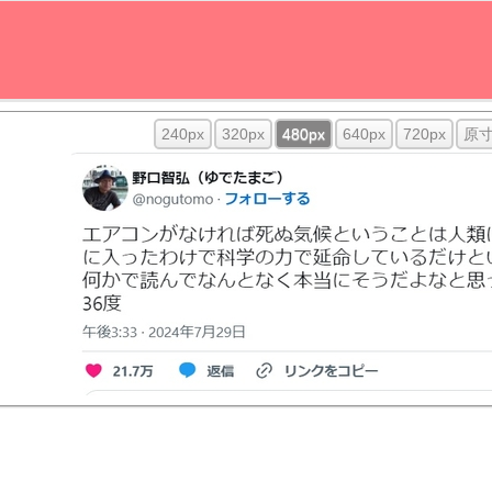
240px
320px
480px
640px
720px
原