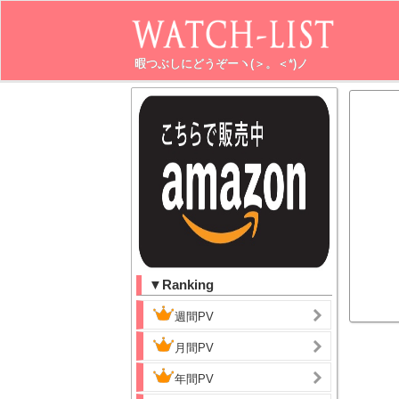
暇つぶしにどうぞーヽ(＞。＜*)ノ
▼Ranking
週間PV
月間PV
年間PV