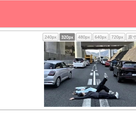
240px
320px
480px
640px
720px
原