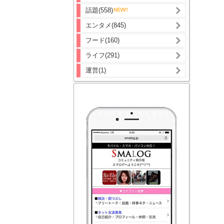
話題(558)
エンタメ(845)
フード(160)
ライフ(291)
運営(1)