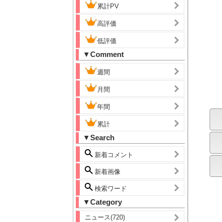
累計PV
高評価
低評価
▼Comment
週間
月間
年間
累計
▼Search
新着コメント
新着画像
検索ワード
▼Category
ニュース(720)