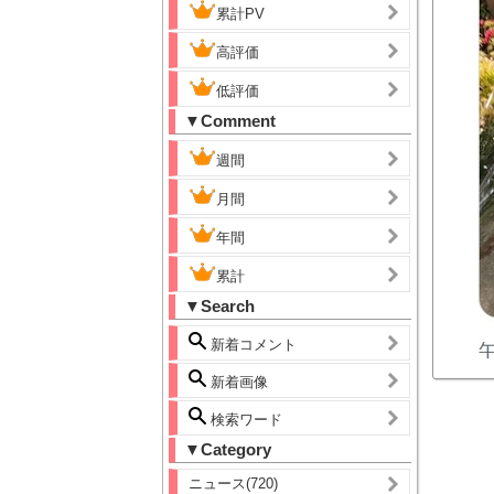
累計PV
高評価
低評価
▼Comment
週間
月間
年間
累計
▼Search
新着コメント
新着画像
検索ワード
▼Category
ニュース(720)