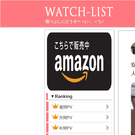
暇つぶしにどうぞーヽ(＞。＜*)ノ
▼Ranking
週間PV
月間PV
年間PV