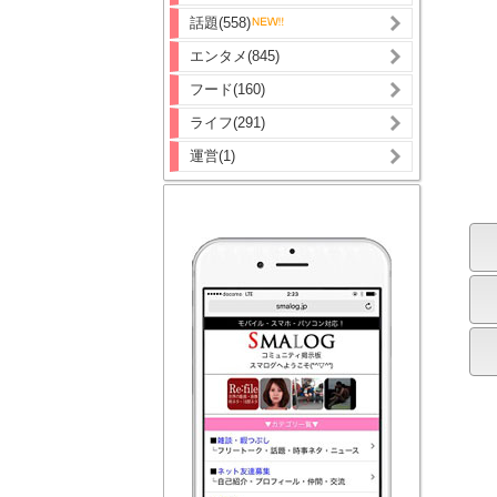
話題(558)
エンタメ(845)
フード(160)
ライフ(291)
運営(1)