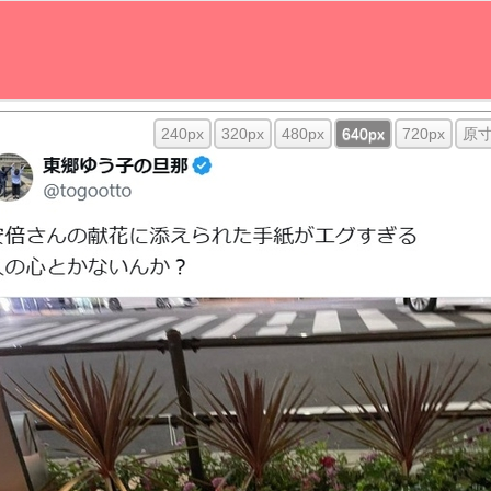
240px
320px
480px
640px
720px
原