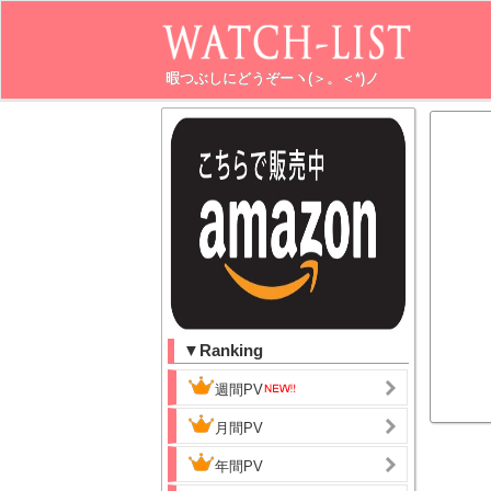
暇つぶしにどうぞーヽ(＞。＜*)ノ
▼Ranking
週間PV
月間PV
年間PV