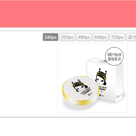
240px
320px
480px
640px
720px
原