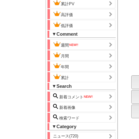
累計PV
高評価
低評価
▼Comment
週間
月間
年間
累計
▼Search
新着コメント
新着画像
検索ワード
▼Category
ニュース(720)