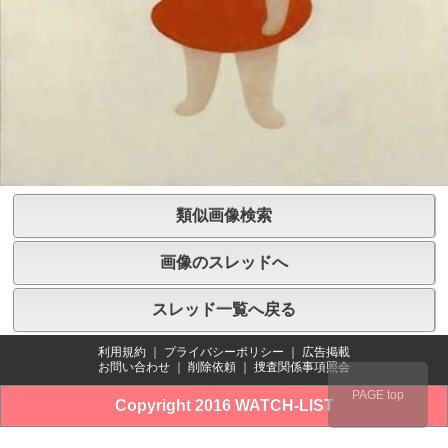
類似画像検索
画像のスレッドへ
スレッド一覧へ戻る
利用規約
｜
プライバシーポリシー
｜
広告掲載
お問い合わせ
｜
削除依頼
｜
捜査関係事項照会
PAGE top
Copyright 2016 WATCH-LIST