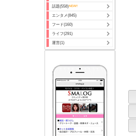
話題(558)
エンタメ(845)
フード(160)
ライフ(291)
運営(1)