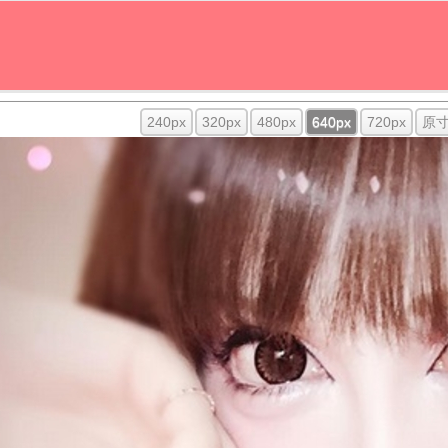
240px
320px
480px
640px
720px
原