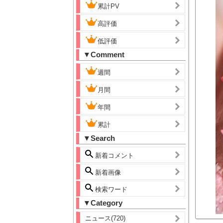
累計PV
高評価
低評価
▼Comment
週間
月間
年間
累計
▼Search
新着コメント
新着画像
検索ワード
▼Category
ニュース(720)