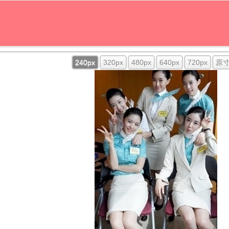
240px
320px
480px
640px
720px
原