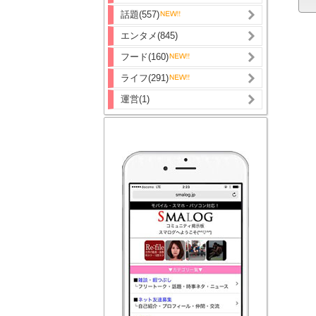
話題(557)
エンタメ(845)
フード(160)
ライフ(291)
運営(1)