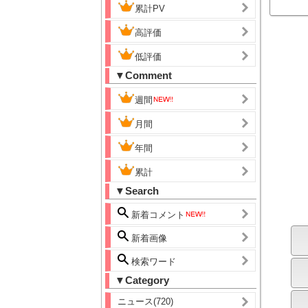
累計PV
高評価
低評価
▼Comment
週間
月間
年間
累計
▼Search
新着コメント
新着画像
検索ワード
▼Category
ニュース(720)