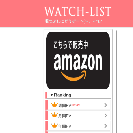
暇つぶしにどうぞーヽ(＞。＜*)ノ
▼Ranking
週間PV
月間PV
年間PV