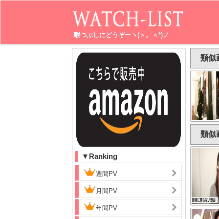
暇つぶしにどうぞーヽ(＞。＜*)ノ
類似
類似
▼Ranking
週間PV
月間PV
年間PV