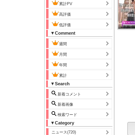
累計PV
高評価
低評価
▼Comment
週間
月間
年間
累計
▼Search
新着コメント
新着画像
検索ワード
▼Category
ニュース(720)