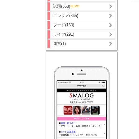
話題(558)
エンタメ(845)
フード(160)
ライフ(291)
運営(1)