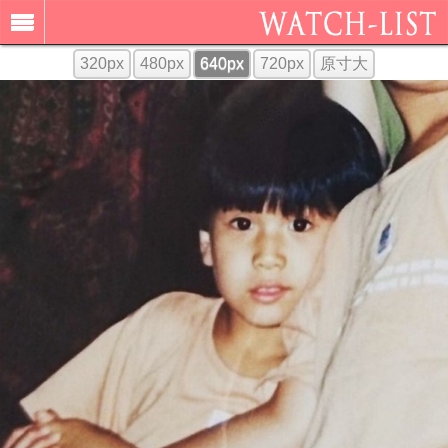
320px
480px
640px
720px
原寸大