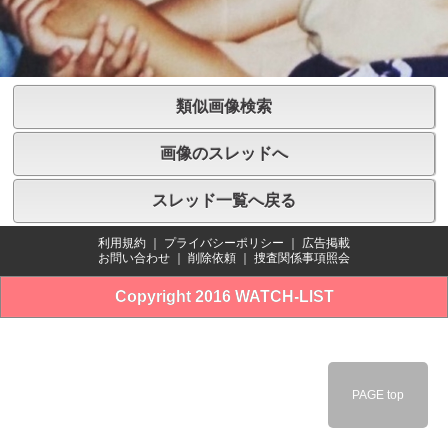
類似画像検索
画像のスレッドへ
スレッド一覧へ戻る
利用規約
｜
プライバシーポリシー
｜
広告掲載
お問い合わせ
｜
削除依頼
｜
捜査関係事項照会
Copyright 2016 WATCH-LIST
PAGE top