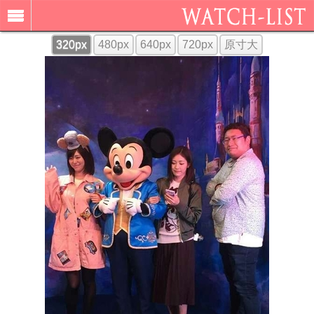
320px
480px
640px
720px
原寸大