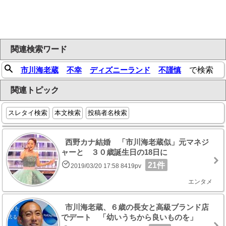
関連検索ワード
市川海老蔵
不幸
ディズニーランド
不謹慎
で検索
関連トピック
スレタイ検索
本文検索
投稿者名検索
西野カナ結婚 「市川海老蔵似」元マネジ
ャーと ３０歳誕生日の18日に
21件
2019/03/20 17:58 8419pv
エンタメ
市川海老蔵、６歳の長女と高級ブランド店
でデート 「幼いうちから良いものを」