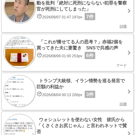
動を批判「絶対に死刑にならない犯罪を警察
官が死刑にしてしまった」
7件
2026/08/07 01:47 197pv
話題
「これが痩せてる人の思考？」赤福2個を
買ってきた夫に妻驚き SNSで共感の声
6件
2026/08/06 01:00 253pv
フード
トランプ大統領、イラン情勢を巡る発言で
巨額の利益か
3件
2026/08/04 00:13 200pv
話題
ウォシュレットを使わない女性 彼氏から
「くさくさお尻じゃん」と言われネットで賛
否