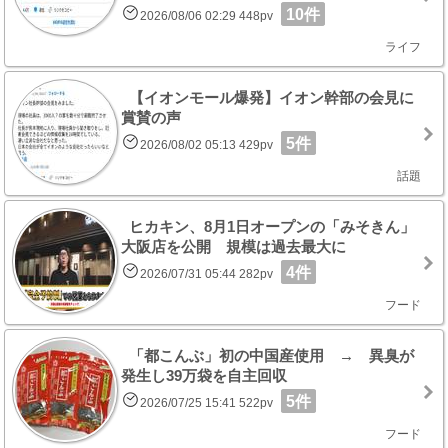
10件
2026/08/06 02:29 448pv
ライフ
【イオンモール爆発】イオン幹部の会見に
賞賛の声
5件
2026/08/02 05:13 429pv
話題
ヒカキン、8月1日オープンの「みそきん」
大阪店を公開 規模は過去最大に
4件
2026/07/31 05:44 282pv
フード
「都こんぶ」初の中国産使用 → 異臭が
発生し39万袋を自主回収
5件
2026/07/25 15:41 522pv
フード