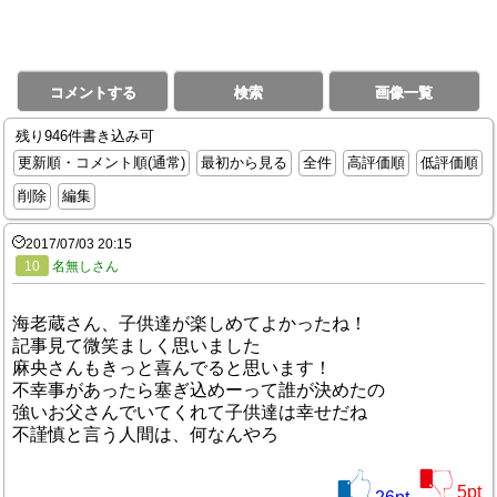
コメントする
検索
画像一覧
残り946件書き込み可
更新順・コメント順(通常)
最初から見る
全件
高評価順
低評価順
削除
編集
2017/07/03 20:15
10
名無しさん
海老蔵さん、子供達が楽しめてよかったね！
記事見て微笑ましく思いました
麻央さんもきっと喜んでると思います！
不幸事があったら塞ぎ込めーって誰が決めたの
強いお父さんでいてくれて子供達は幸せだね
不謹慎と言う人間は、何なんやろ
5
pt