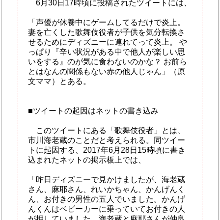
6月30日17時頃に投稿されたツイートには、
「声優が休養中にゲームしてるだけで炎上。
妻を亡くした歌舞伎役者が子供を気分転換さ
せるためにディズニーに連れてって炎上。 や
っぱり『辛い状況がある中で他人が楽しい思
いをする』のが気に食わないのかな？ お前ら
とはなんの関係もない赤の他人じゃん」（原
文ママ）とある。
■ツイートの起因はネットの書き込み
このツイートにある「歌舞伎役者」とは、
市川海老蔵のことだと考えられる。同ツイー
トに起因する、2017年6月28日15時頃に書き
込まれたネットの掲示板上では、
「昨日ディズニーで見かけましたが、海老蔵
さん、麻耶さん、れいかちゃん、かんげんく
ん、お付きの男性の五人でいました。かんげ
んくんはベビーカーに乗っていてお付きの人
が押していました。海老蔵と麻耶さんが仲良