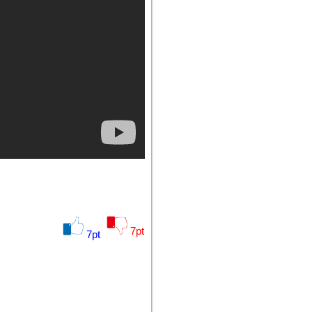
7
pt
7
pt