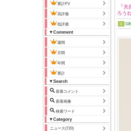
累計PV
「夫
ろう
高評価
G
低評価
0
▼Comment
週間
月間
年間
累計
▼Search
新着コメント
新着画像
検索ワード
▼Category
ニュース(720)