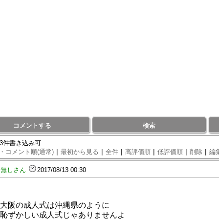
コメントする
検索
43件書き込み可
|
|
|
|
|
|
・コメント順(通常)
最初から見る
全件
高評価順
低評価順
削除
編
名無しさん
2017/08/13 00:30
大阪の成人式は沖縄県のように
恥ずかしい成人式じゃありませんよ