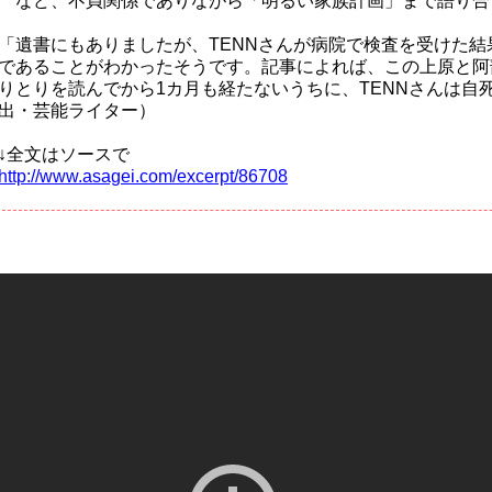
など、不貞関係でありながら「明るい家族計画」まで語り合
「遺書にもありましたが、TENNさんが病院で検査を受けた結
であることがわかったそうです。記事によれば、この上原と阿
りとりを読んでから1カ月も経たないうちに、TENNさんは自
出・芸能ライター）
↓全文はソースで
http://www.asagei.com/excerpt/86708