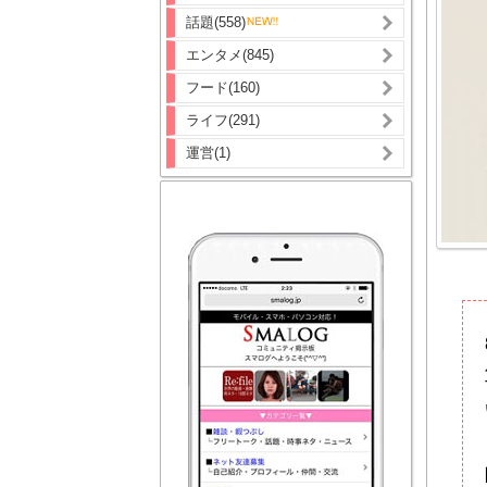
話題(558)
エンタメ(845)
フード(160)
ライフ(291)
運営(1)