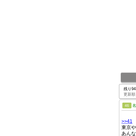
残り9
更新順
46
>>41
東京や
あんな