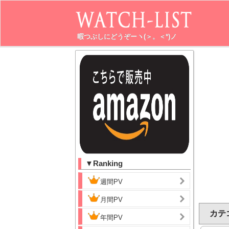
暇つぶしにどうぞーヽ(＞。＜*)ノ
▼Ranking
週間PV
月間PV
カテ
年間PV