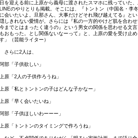
日を迎える前に上原から義母に渡されたスマホに残っていた、
LINEのやりとりも掲載。そこには、『トントン（中国名・李
に会いたいよ。旦那さん、大事だけどそれ飛び越えてる』とい
隠しきれない愛情が。さらには『私の一方的やけど肌を合わせ
今までとはまったく違うの』という男女の関係を思わせる文言
もおもった。とし関係ないなーって』と、上原の愛を受け止め
す」（芸能ライター）
さらに2人は、
阿部「子供欲しい」
上原「2人の子供作ろうね」
上原「私とトントンの子はどんな子かなー」
上原「早く会いたいね」
阿部「子供ほしいわーーー」
上原「トントンのタイミングで作ろうね」