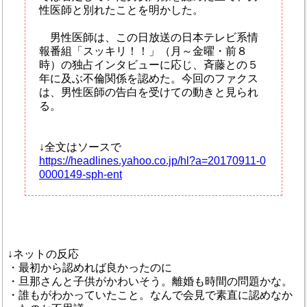
性医師と別れたことを明かした。
男性医師は、この日放送の日本テレビ系情
報番組「スッキリ！！」（月～金曜・前８
時）の独占インタビューに応じ、斉藤との５
年に及ぶ不倫関係を認めた。今回のファクス
は、男性医師の告白を受けての動きと見られ
る。
↓全文はソースで
https://headlines.yahoo.co.jp/hl?a=20170911-0
0000149-sph-ent
↓ネットの反応
・最初から認めれば良かったのに
・旦那さんと子供がかわいそう。離婚も時間の問題かな。
・誰もがわかっていたこと。なんで会見で素直に認めなか