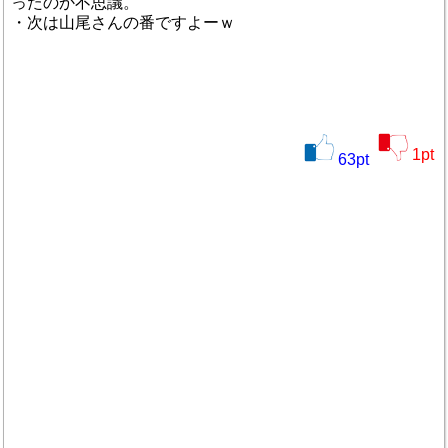
ったのか不思議。
・次は山尾さんの番ですよーｗ
1
pt
63
pt