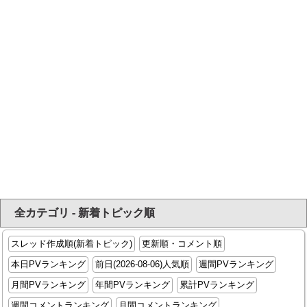
全カテゴリ - 新着トピック順
スレッド作成順(新着トピック)
更新順・コメント順
本日PVランキング
前日(2026-08-06)人気順
週間PVランキング
月間PVランキング
年間PVランキング
累計PVランキング
週間コメントランキング
月間コメントランキング