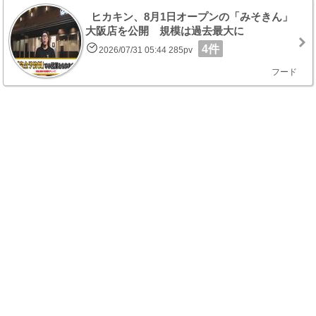
ヒカキン、8月1日オープンの「みそきん」
大阪店を公開 規模は過去最大に
4件
2026/07/31 05:44 285pv
フード