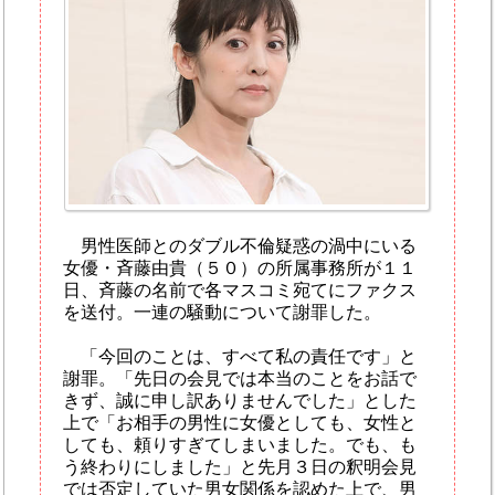
男性医師とのダブル不倫疑惑の渦中にいる
女優・斉藤由貴（５０）の所属事務所が１１
日、斉藤の名前で各マスコミ宛てにファクス
を送付。一連の騒動について謝罪した。
「今回のことは、すべて私の責任です」と
謝罪。「先日の会見では本当のことをお話で
きず、誠に申し訳ありませんでした」とした
上で「お相手の男性に女優としても、女性と
しても、頼りすぎてしまいました。でも、も
う終わりにしました」と先月３日の釈明会見
では否定していた男女関係を認めた上で、男