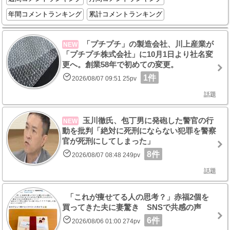
年間コメントランキング
累計コメントランキング
「プチプチ」の製造会社、川上産業が
NEW
「プチプチ株式会社」に10月1日より社名変
更へ。創業58年で初めての変更。
1件
2026/08/07 09:51 25pv
話題
玉川徹氏、包丁男に発砲した警官の行
NEW
動を批判「絶対に死刑にならない犯罪を警察
官が死刑にしてしまった」
8件
2026/08/07 08:48 249pv
話題
「これが痩せてる人の思考？」赤福2個を
買ってきた夫に妻驚き SNSで共感の声
6件
2026/08/06 01:00 274pv