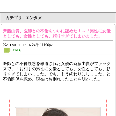
カテゴリ - エンタメ
斉藤由貴、医師との不倫をついに認めた！→「男性に女優
としても、女性としても、頼りすぎてしまいました」
24件 11196pv
2017/09/11 16:16
0
SAYA★
医師との不倫疑惑を報道された女優の斉藤由貴がファック
スで、「お相手の男性に女優としても、女性としても、頼
りすぎてしまいました。でも、もう終わりにしました」と
不倫関係を認め、現在はお別れしたことを明かした。