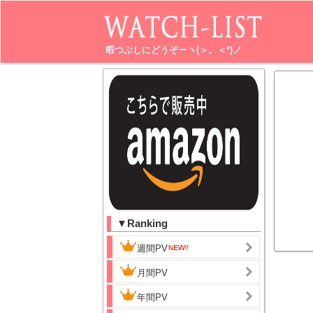
暇つぶしにどうぞーヽ(＞。＜*)ノ
▼Ranking
週間PV
月間PV
年間PV