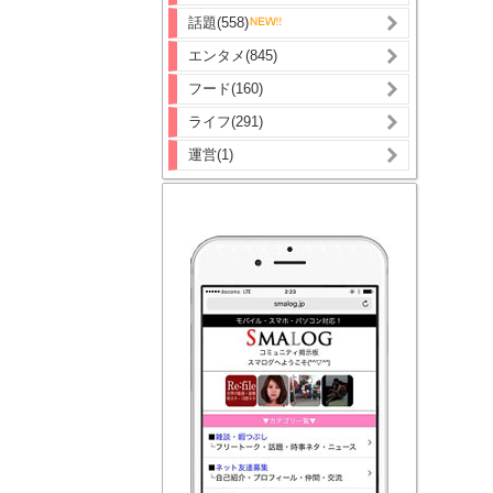
話題(558)
エンタメ(845)
フード(160)
ライフ(291)
運営(1)