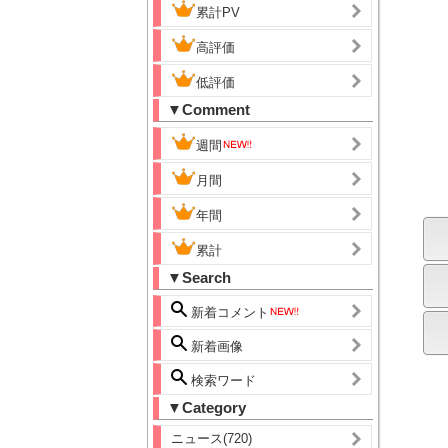
累計PV
高評価
低評価
▼Comment
週間
月間
年間
累計
▼Search
新着コメント
新着画像
検索ワード
▼Category
ニュース(720)