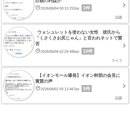
巨額の利益か
3件
2026/08/04 00:13 252pv
話題
ウォシュレットを使わない女性 彼氏から
「くさくさお尻じゃん」と言われネットで賛
否
10件
2026/08/06 02:29 486pv
ライフ
【イオンモール爆発】イオン幹部の会見に
賞賛の声
5件
2026/08/02 05:13 467pv
話題