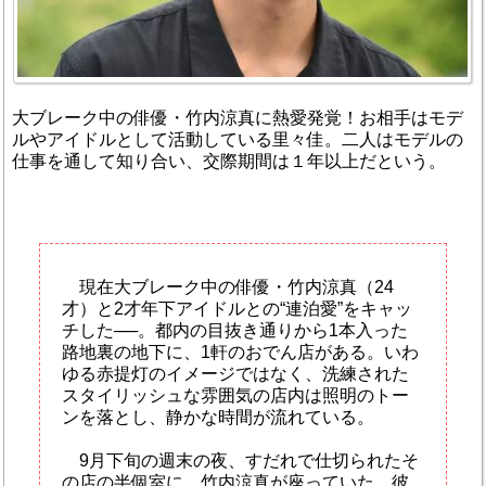
大ブレーク中の俳優・竹内涼真に熱愛発覚！お相手はモデ
ルやアイドルとして活動している里々佳。二人はモデルの
仕事を通して知り合い、交際期間は１年以上だという。
現在大ブレーク中の俳優・竹内涼真（24
才）と2才年下アイドルとの“連泊愛”をキャッ
チした──。都内の目抜き通りから1本入った
路地裏の地下に、1軒のおでん店がある。いわ
ゆる赤提灯のイメージではなく、洗練された
スタイリッシュな雰囲気の店内は照明のトー
ンを落とし、静かな時間が流れている。
9月下旬の週末の夜、すだれで仕切られたそ
の店の半個室に、竹内涼真が座っていた。彼