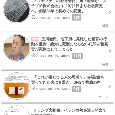
「プチプチ」の製造会社、川上産業が「プ
チプチ株式会社」に10月1日より社名変更
へ。創業58年で初めての変更。
1件
2026/08/07 09:51 100pv
話題
玉川徹氏、包丁男に発砲した警官の行
NEW
動を批判「絶対に死刑にならない犯罪を警察
官が死刑にしてしまった」
11件
2026/08/09 02:40 400pv
話題
「これが痩せてる人の思考？」赤福2個を
買ってきた夫に妻驚き SNSで共感の声
6件
2026/08/06 01:00 349pv
フード
トランプ大統領、イラン情勢を巡る発言で