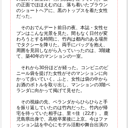
の正面でほほえむのは、落ち着いたブラウン
のショートヘアに、黒のトップスを着た女性
だった。
そのおでんデート前日の夜、本誌・女性セ
ブンはこんな光景を見た。間もなく日付が変
わろうとする時間に、竹内は都内のある場所
でタクシーを降りた。両手にバッグを抱え、
周囲を見回しながら入っていったのは、3階建
て、築40年のマンションの一室。
それから30分ほどが経った。コンビニのビ
ニール袋を提げた女性がそのマンションに向
かって歩いていく。ふと、女性は袋の中から
お酒のボトルを取り出し、マンションの3階ベ
ランダに向かって掲げて見せた。
その視線の先、ベランダからひらひらと手
を振り返していたのは竹内だった。竹内が帰
宅を待っていた相手は、里々佳（22才）。鹿
児島県出身で、高校卒業後に上京。今はファ
ッション誌を中心にモデル活動や舞台出演の