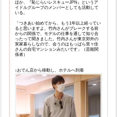
ほか、『恥じらいレスキューJPN』というア
イドルグループのメンバーとしても活動して
いる。
「つきあい始めてから、もう1年以上経ってい
ると思いますよ。竹内さんがブレークする前
からの関係で、モデルの仕事を通して知り合
ったって聞きました。竹内さんが東京郊外の
実家暮らしなので、会うのはもっぱら里々佳
さんの自宅マンションみたいです」（芸能関
係者）
↓おでん店から移動し、ホテルへ到着