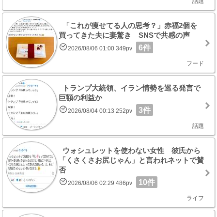
話題
「これが痩せてる人の思考？」赤福2個を
買ってきた夫に妻驚き SNSで共感の声
6件
2026/08/06 01:00 349pv
フード
トランプ大統領、イラン情勢を巡る発言で
巨額の利益か
3件
2026/08/04 00:13 252pv
話題
ウォシュレットを使わない女性 彼氏から
「くさくさお尻じゃん」と言われネットで賛
否
10件
2026/08/06 02:29 486pv
ライフ