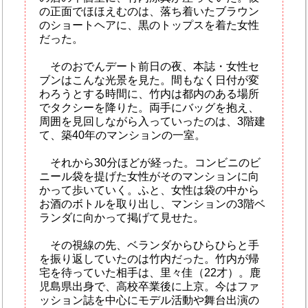
の正面でほほえむのは、落ち着いたブラウン
のショートヘアに、黒のトップスを着た女性
だった。
そのおでんデート前日の夜、本誌・女性セ
ブンはこんな光景を見た。間もなく日付が変
わろうとする時間に、竹内は都内のある場所
でタクシーを降りた。両手にバッグを抱え、
周囲を見回しながら入っていったのは、3階建
て、築40年のマンションの一室。
それから30分ほどが経った。コンビニのビ
ニール袋を提げた女性がそのマンションに向
かって歩いていく。ふと、女性は袋の中から
お酒のボトルを取り出し、マンションの3階ベ
ランダに向かって掲げて見せた。
その視線の先、ベランダからひらひらと手
を振り返していたのは竹内だった。竹内が帰
宅を待っていた相手は、里々佳（22才）。鹿
児島県出身で、高校卒業後に上京。今はファ
ッション誌を中心にモデル活動や舞台出演の