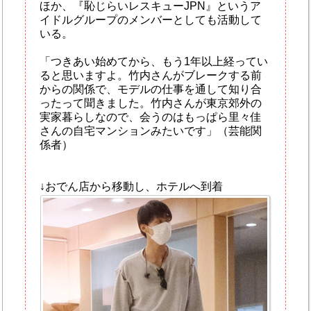
ほか、『恥じらいレスキューJPN』というア
イドルグループのメンバーとしても活動して
いる。
「つきあい始めてから、もう1年以上経ってい
ると思いますよ。竹内さんがブレークする前
からの関係で、モデルの仕事を通して知り合
ったって聞きました。竹内さんが東京郊外の
実家暮らしなので、会うのはもっぱら里々佳
さんの自宅マンションみたいです」（芸能関
係者）
↓おでん店から移動し、ホテルへ到着