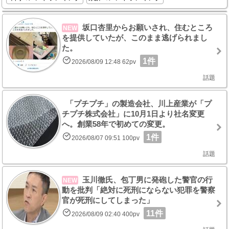
坂口杏里からお願いされ、住むところ
NEW
を提供していたが、このまま逃げられまし
た。
1件
2026/08/09 12:48 62pv
話題
「プチプチ」の製造会社、川上産業が「プ
チプチ株式会社」に10月1日より社名変更
へ。創業58年で初めての変更。
1件
2026/08/07 09:51 100pv
話題
玉川徹氏、包丁男に発砲した警官の行
NEW
動を批判「絶対に死刑にならない犯罪を警察
官が死刑にしてしまった」
11件
2026/08/09 02:40 400pv