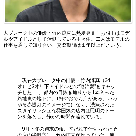
大ブレーク中の俳優・竹内涼真に熱愛発覚！お相手はモデ
ルやアイドルとして活動している里々佳。二人はモデルの
仕事を通して知り合い、交際期間は１年以上だという。
現在大ブレーク中の俳優・竹内涼真（24
才）と2才年下アイドルとの“連泊愛”をキャッ
チした──。都内の目抜き通りから1本入った
路地裏の地下に、1軒のおでん店がある。いわ
ゆる赤提灯のイメージではなく、洗練された
スタイリッシュな雰囲気の店内は照明のトー
ンを落とし、静かな時間が流れている。
9月下旬の週末の夜、すだれで仕切られたそ
の店の半個室に、竹内涼真が座っていた。彼