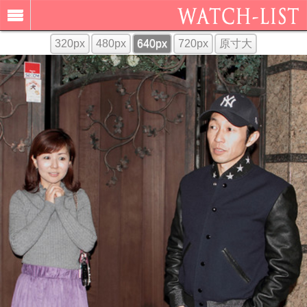
320px
480px
640px
720px
原寸大