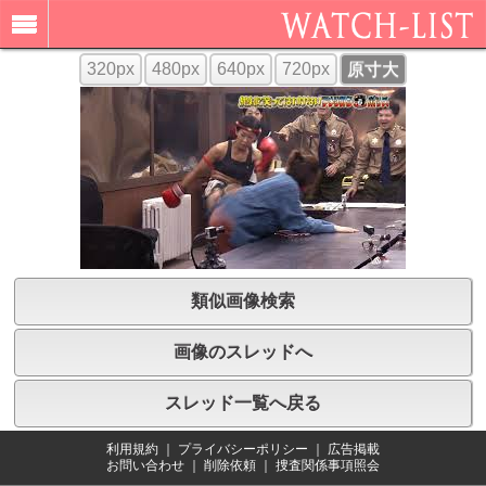
320px
480px
640px
720px
原寸大
類似画像検索
画像のスレッドへ
スレッド一覧へ戻る
利用規約
｜
プライバシーポリシー
｜
広告掲載
お問い合わせ
｜
削除依頼
｜
捜査関係事項照会