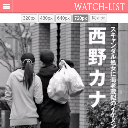
320px
480px
640px
720px
原寸大