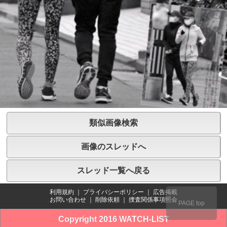
類似画像検索
画像のスレッドへ
スレッド一覧へ戻る
利用規約
｜
プライバシーポリシー
｜
広告掲載
お問い合わせ
｜
削除依頼
｜
捜査関係事項照会
PAGE top
Copyright 2016 WATCH-LIST