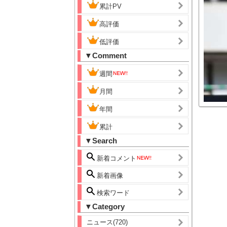
累計PV
高評価
低評価
▼Comment
週間
月間
年間
累計
▼Search
新着コメント
新着画像
検索ワード
▼Category
ニュース(720)