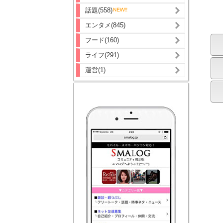
話題(558)
エンタメ(845)
フード(160)
ライフ(291)
運営(1)