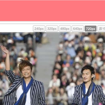
240px
320px
480px
640px
720px
原