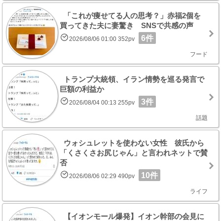
「これが痩せてる人の思考？」赤福2個を
買ってきた夫に妻驚き SNSで共感の声
6件
2026/08/06 01:00 352pv
フード
トランプ大統領、イラン情勢を巡る発言で
巨額の利益か
3件
2026/08/04 00:13 255pv
話題
ウォシュレットを使わない女性 彼氏から
「くさくさお尻じゃん」と言われネットで賛
否
10件
2026/08/06 02:29 490pv
ライフ
【イオンモール爆発】イオン幹部の会見に