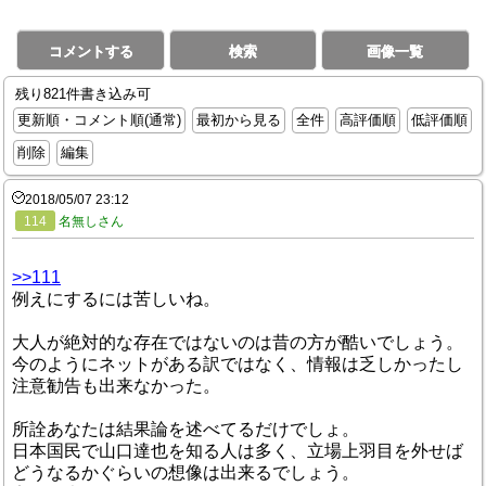
コメントする
検索
画像一覧
残り821件書き込み可
更新順・コメント順(通常)
最初から見る
全件
高評価順
低評価順
削除
編集
2018/05/07 23:12
114
名無しさん
>>111
例えにするには苦しいね。
大人が絶対的な存在ではないのは昔の方が酷いでしょう。
今のようにネットがある訳ではなく、情報は乏しかったし
注意勧告も出来なかった。
所詮あなたは結果論を述べてるだけでしょ。
日本国民で山口達也を知る人は多く、立場上羽目を外せば
どうなるかぐらいの想像は出来るでしょう。