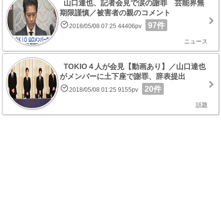
山口達也、記者会見で涙の謝罪 芸能界無
期限謹慎／被害者の親のコメント
97件
2018/05/08 07:25 44406pv
ニュース
TOKIO４人が会見【動画あり】／山口達也
がメンバーに土下座で謝罪、辞表提出
20件
2018/05/08 01:25 9155pv
話題