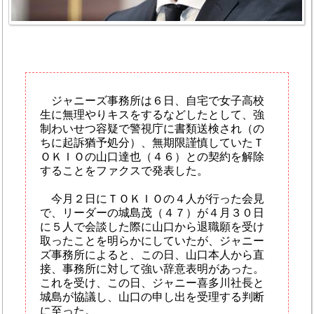
ジャニーズ事務所は６日、自宅で女子高校
生に無理やりキスをするなどしたとして、強
制わいせつ容疑で警視庁に書類送検され（の
ちに起訴猶予処分）、無期限謹慎していたＴ
ＯＫＩＯの山口達也（４６）との契約を解除
することをファクスで発表した。
今月２日にＴＯＫＩＯの４人が行った会見
で、リーダーの城島茂（４７）が４月３０日
に５人で会談した際に山口から退職願を受け
取ったことを明らかにしていたが、ジャニー
ズ事務所によると、この日、山口本人から直
接、事務所に対して強い辞意表明があった。
これを受け、この日、ジャニー喜多川社長と
城島が協議し、山口の申し出を受理する判断
に至った。