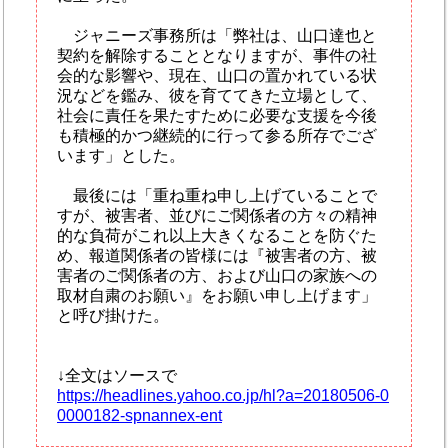
ジャニーズ事務所は「弊社は、山口達也と
契約を解除することとなりますが、事件の社
会的な影響や、現在、山口の置かれている状
況などを鑑み、彼を育ててきた立場として、
社会に責任を果たすために必要な支援を今後
も積極的かつ継続的に行って参る所存でござ
います」とした。
最後には「重ね重ね申し上げていることで
すが、被害者、並びにご関係者の方々の精神
的な負荷がこれ以上大きくなることを防ぐた
め、報道関係者の皆様には『被害者の方、被
害者のご関係者の方、および山口の家族への
取材自粛のお願い』をお願い申し上げます」
と呼び掛けた。
↓全文はソースで
https://headlines.yahoo.co.jp/hl?a=20180506-0
0000182-spnannex-ent