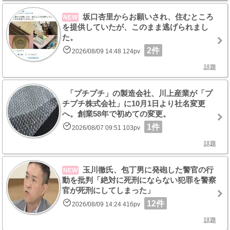
坂口杏里からお願いされ、住むところ
NEW
を提供していたが、このまま逃げられまし
た。
2件
2026/08/09 14:48 124pv
話題
「プチプチ」の製造会社、川上産業が「プ
チプチ株式会社」に10月1日より社名変更
へ。創業58年で初めての変更。
1件
2026/08/07 09:51 103pv
話題
玉川徹氏、包丁男に発砲した警官の行
NEW
動を批判「絶対に死刑にならない犯罪を警察
官が死刑にしてしまった」
12件
2026/08/09 14:24 416pv
話題