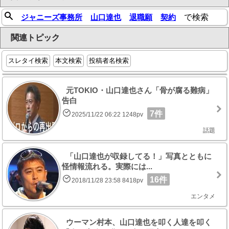
ジャニーズ事務所
山口達也
退職願
契約
で検索
関連トピック
スレタイ検索
本文検索
投稿者名検索
元TOKIO・山口達也さん「骨が腐る難病」
告白
7件
2025/11/22 06:22 1248pv
話題
「山口達也が収録してる！」写真とともに
怪情報流れる。実際には...
16件
2018/11/28 23:58 8418pv
エンタメ
ウーマン村本、山口達也を叩く人達を叩く