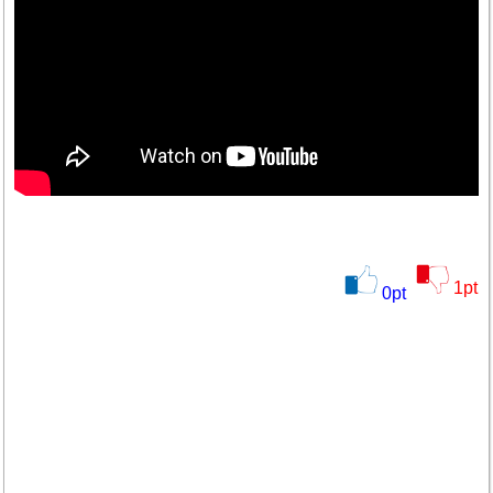
1
pt
0
pt