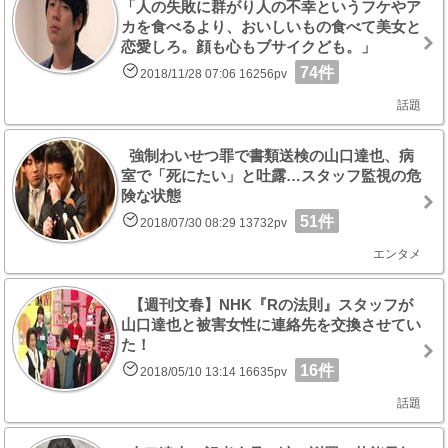
「人の失敗に群がり人の不幸というフケやア
カを食べるより、おいしいもの食べて美女と
恋愛しろ。顔も心もブサイクども。」
74件
2018/11/28 07:06 16256pv
話題
強制わいせつ罪で書類送検の山口達也、病
室で「死にたい」と吐露…スタッフ監視の危
険な状態
51件
2018/07/30 08:29 13732pv
エンタメ
【週刊文春】NHK『Rの法則』スタッフが
山口達也と被害女性に連絡先を交換させてい
た！
16件
2018/05/10 13:14 16635pv
話題