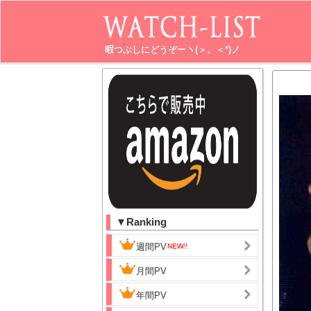
暇つぶしにどうぞーヽ(＞。＜*)ノ
▼Ranking
週間PV
月間PV
年間PV