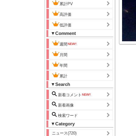
累計PV
高評価
低評価
▼Comment
週間
月間
年間
累計
▼Search
新着コメント
新着画像
検索ワード
▼Category
ニュース(720)