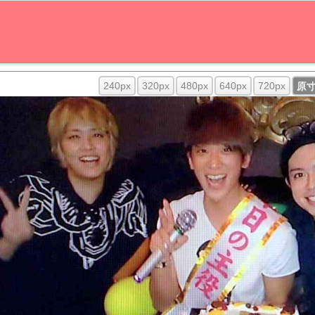
240px
320px
480px
640px
720px
原