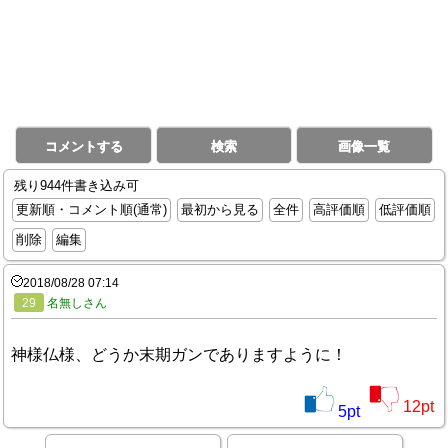
コメントする
検索
画像一覧
残り944件書き込み可
更新順・コメント順(通常)
最初から見る
全件
高評価順
低評価順
削除
編集
2018/08/28 07:14
29
名無しさん
神様仏様、どうか末期ガンでありますように！
12
pt
5
pt