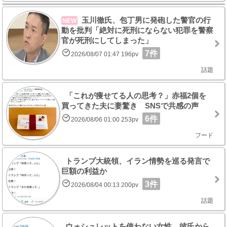
玉川徹氏、包丁男に発砲した警官の行
NEW
動を批判「絶対に死刑にならない犯罪を警察
官が死刑にしてしまった」
7件
2026/08/07 01:47 196pv
話題
「これが痩せてる人の思考？」赤福2個を
買ってきた夫に妻驚き SNSで共感の声
6件
2026/08/06 01:00 253pv
フード
トランプ大統領、イラン情勢を巡る発言で
巨額の利益か
3件
2026/08/04 00:13 200pv
話題
ウォシュレットを使わない女性 彼氏から