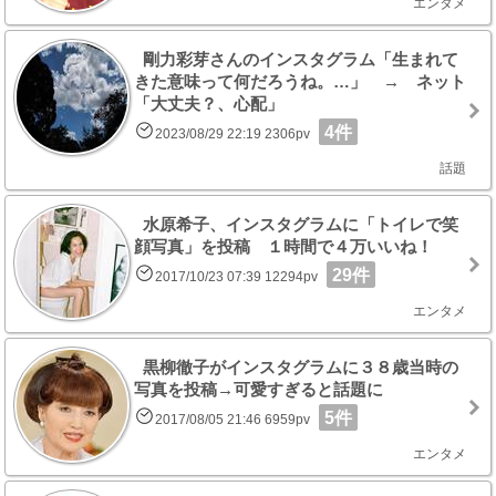
エンタメ
剛力彩芽さんのインスタグラム「生まれて
きた意味って何だろうね。…」 → ネット
「大丈夫？、心配」
4件
2023/08/29 22:19 2306pv
話題
水原希子、インスタグラムに「トイレで笑
顔写真」を投稿 １時間で４万いいね！
29件
2017/10/23 07:39 12294pv
エンタメ
黒柳徹子がインスタグラムに３８歳当時の
写真を投稿→可愛すぎると話題に
5件
2017/08/05 21:46 6959pv
エンタメ