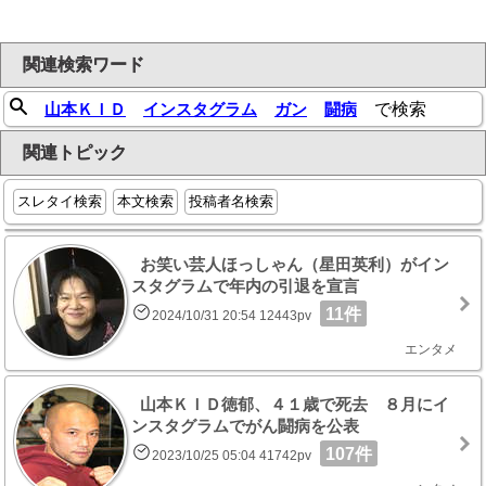
関連検索ワード
山本ＫＩＤ
インスタグラム
ガン
闘病
で検索
関連トピック
スレタイ検索
本文検索
投稿者名検索
お笑い芸人ほっしゃん（星田英利）がイン
スタグラムで年内の引退を宣言
11件
2024/10/31 20:54 12443pv
エンタメ
山本ＫＩＤ徳郁、４１歳で死去 ８月にイ
ンスタグラムでがん闘病を公表
107件
2023/10/25 05:04 41742pv