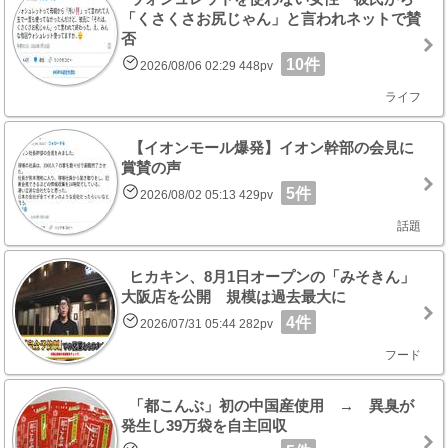
「くさくさお尻じゃん」と言われネットで賛
否
10件
2026/08/06 02:29 448pv
ライフ
【イオンモール爆発】イオン幹部の会見に
賞賛の声
5件
2026/08/02 05:13 429pv
話題
ヒカキン、8月1日オープンの「みそきん」
大阪店を公開 規模は過去最大に
4件
2026/07/31 05:44 282pv
フード
「都こんぶ」初の中国産使用 → 異臭が
発生し39万袋を自主回収