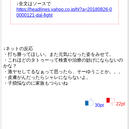
↓全文はソースで
https://headlines.yahoo.co.jp/hl?a=20180826-0
0000121-dal-fight
↓ネットの反応
・打ち勝ってほしい。また元気になった姿をみせて。
・これほどのタトゥーって検査や治療の妨げにならないの
かな？
・激ヤセしてるなぁって思ったら、そーゆうことか。。。
・皮膚がんだったらシャレにならないよ。
・子煩悩なのに家族もつらいね
22
pt
30
pt