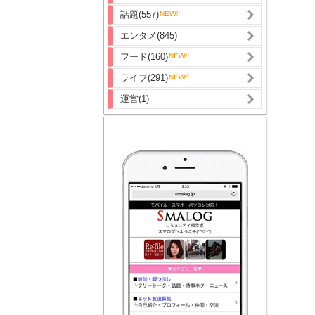
話題(557)
エンタメ(845)
フード(160)
ライフ(291)
運営(1)