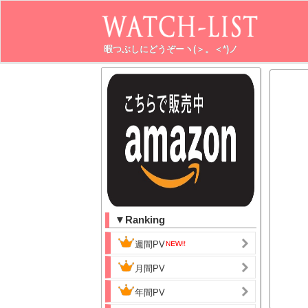
暇つぶしにどうぞーヽ(＞。＜*)ノ
▼Ranking
週間PV
月間PV
年間PV