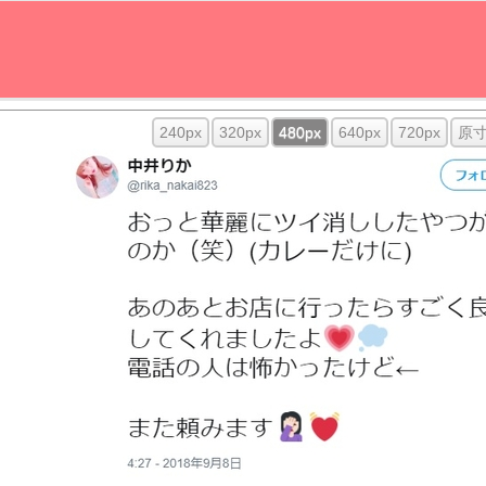
240px
320px
480px
640px
720px
原