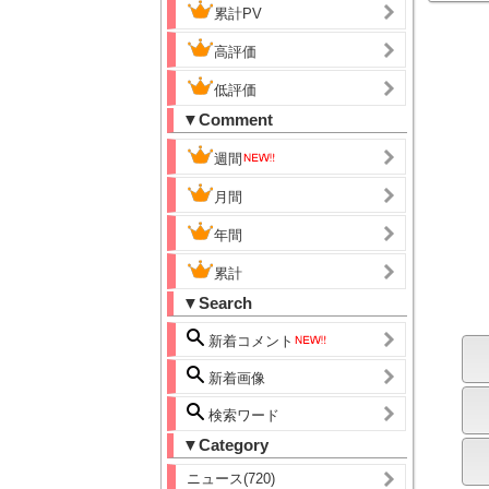
累計PV
高評価
低評価
▼Comment
週間
月間
年間
累計
▼Search
新着コメント
新着画像
検索ワード
▼Category
ニュース(720)