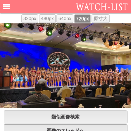
320px
480px
640px
720px
原寸大
類似画像検索
画像のスレッドへ