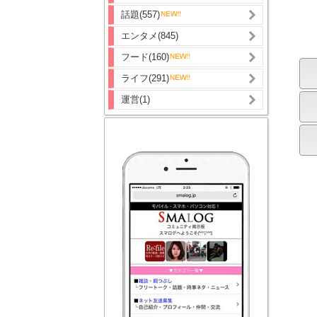
話題(557)
エンタメ(845)
フード(160)
ライフ(291)
運営(1)