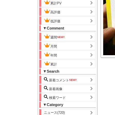
累計PV
高評価
低評価
▼Comment
週間
月間
年間
累計
▼Search
新着コメント
新着画像
検索ワード
▼Category
ニュース(720)