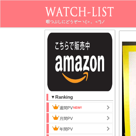
暇つぶしにどうぞーヽ(＞。＜*)ノ
▼Ranking
週間PV
月間PV
年間PV