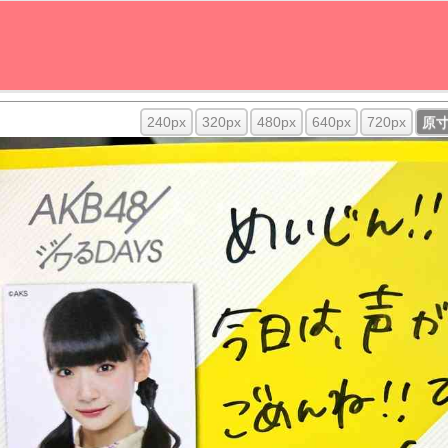
240px
320px
480px
640px
720px
原