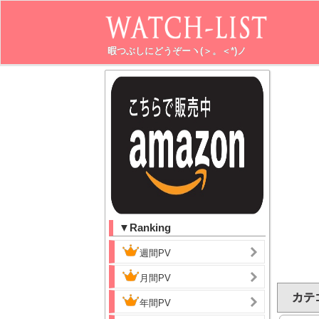
暇つぶしにどうぞーヽ(＞。＜*)ノ
▼Ranking
週間PV
月間PV
カテ
年間PV