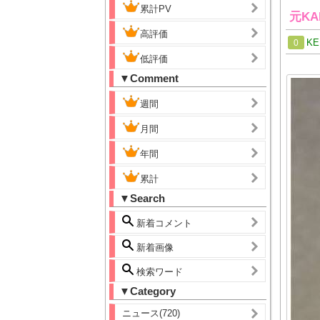
累計PV
元K
高評価
KE
0
低評価
▼Comment
週間
月間
年間
累計
▼Search
新着コメント
新着画像
検索ワード
▼Category
ニュース(720)