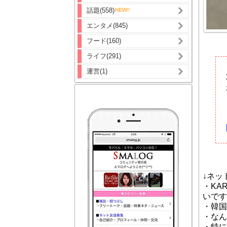
話題(558)
エンタメ(845)
フード(160)
ライフ(291)
運営(1)
↓ネッ
・KA
いです
・韓国
・なん
・特に