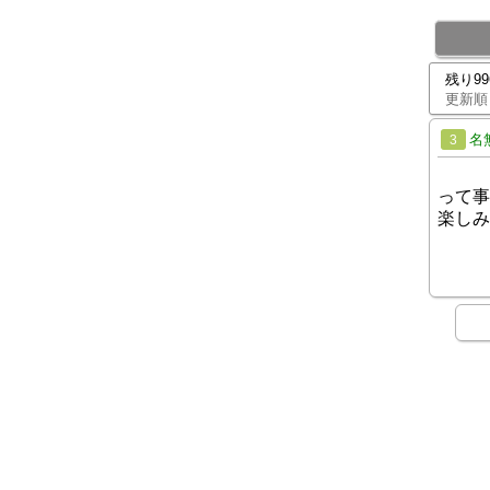
残り9
更新順
名
3
って事
楽しみ