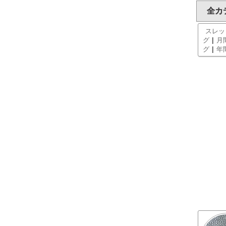
全カ
スレッ
|
グ
月
|
グ
年