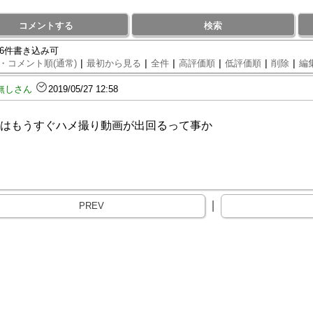
コメントする
検索
96件書き込み可
|
|
|
|
|
|
・コメント順(通常)
最初から見る
全件
高評価順
低評価順
削除
編
無しさん
2019/05/27 12:58
はもうすぐハメ撮り動画が出回るって事か
｜
PREV