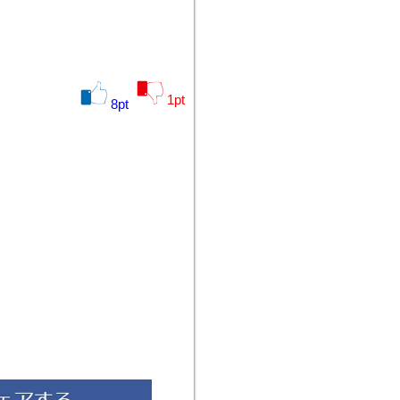
1
pt
8
pt