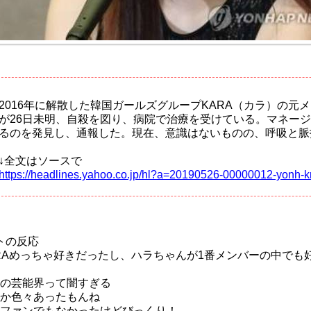
2016年に解散した韓国ガールズグループKARA（カラ）の元
が26日未明、自殺を図り、病院で治療を受けている。マネー
るのを発見し、通報した。現在、意識はないものの、呼吸と脈
↓全文はソースで
https://headlines.yahoo.co.jp/hl?a=20190526-00000012-yonh-k
トの反応
RAめっちゃ好きだったし、ハラちゃんが1番メンバーの中でも
の芸能界って闇すぎる
か色々あったもんね
ファンでもなかったけどびっくり！