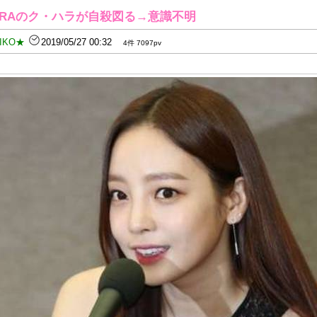
ARAのク・ハラが自殺図る→意識不明
IKO★
2019/05/27 00:32
4件 7097pv