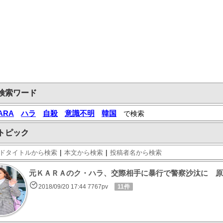
検索ワード
ARA
ハラ
自殺
意識不明
韓国
で検索
トピック
|
|
ドタイトルから検索
本文から検索
投稿者名から検索
元ＫＡＲＡのク・ハラ、交際相手に暴行で警察沙汰に 原
2018/09/20 17:44 7767pv
11件