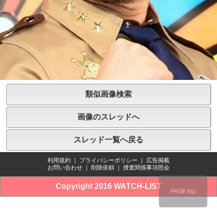
類似画像検索
画像のスレッドへ
スレッド一覧へ戻る
利用規約
｜
プライバシーポリシー
｜
広告掲載
お問い合わせ
｜
削除依頼
｜
捜査関係事項照会
Copyright 2016 WATCH-LIST
PAGE top