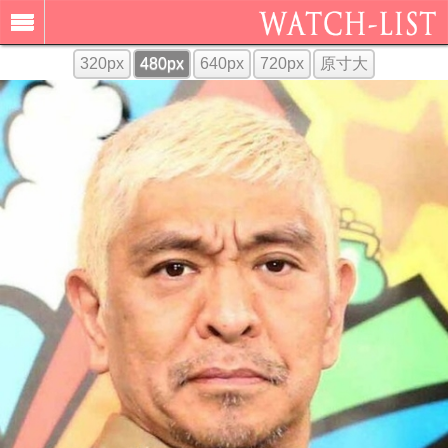
320px
480px
640px
720px
原寸大