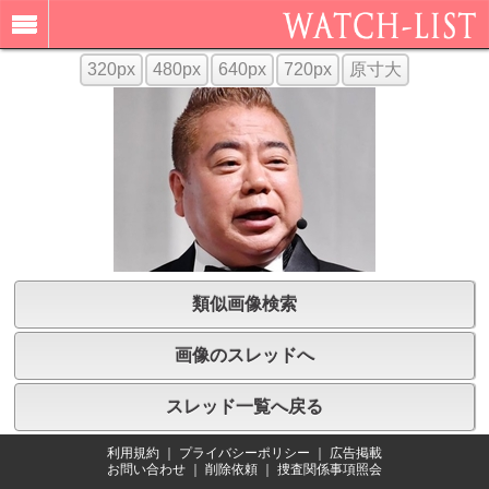
320px
480px
640px
720px
原寸大
類似画像検索
画像のスレッドへ
スレッド一覧へ戻る
利用規約
｜
プライバシーポリシー
｜
広告掲載
お問い合わせ
｜
削除依頼
｜
捜査関係事項照会