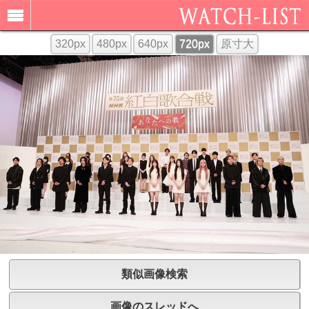
320px
480px
640px
720px
原寸大
類似画像検索
画像のスレッドへ