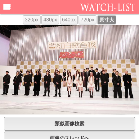
320px
480px
640px
720px
原寸大
類似画像検索
画像のスレッドへ